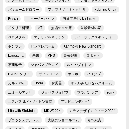
スチームオーブン
キッチンタイル
アクセントマテリアル
バキュームドロワー
ファブリツィオ・クリサ
Fabrizio Crisa
Bosch
ニュージーパイン
石巻工房 by karimoku
イタリア料理
IoT
無垢の木の床
自然素材の家
ベロメタル
マテリアルキッチン
ライトボックスギャラリー
センプレ
センプレホーム
Karimoku New Standard
Lagostina
未来
KNS
高橋智隆
ロボット
石川敬子
ジャパンブランド
ルイ・ヴィトン
B＆Bイタリア
ヴィレロイ＆
ボッホ
バスタブ
カルデバイ
Tform
お風呂
ホテルみたいなバスルーム
エミールアンリ
ジョゼフジョゼフ
ブラバンシア
sony
エスパス ルイ･ヴィトン東京
アンビエンテ2024
Life with SieMatic
MDW2024
ミラノデザインウィーク2024
ブラックステンレス
大阪のショールーム
名作家具