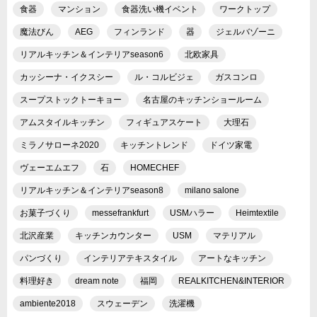
食器
マンション
食器洗い機イベント
ワークトップ
魔法びん
AEG
フィンランド
器
ジェルバゾーニ
リアルキッチン＆インテリアseason6
北欧家具
カッシーナ・イクスシー
ル・コルビジェ
ガスコンロ
スープストックトーキョー
名古屋のキッチンショールーム
アムスタイルキッチン
フィギュアスケート
大理石
ミラノサローネ2020
キッチントレンド
ドイツ家電
ヴェーエムエフ
石
HOMECHEF
リアルキッチン＆インテリアseason8
milano salone
お菓子づくり
messefrankfurt
USMハラー
Heimtextile
北沢産業
キッチンカウンター
USM
マテリアル
パンづくり
インテリアテキスタイル
アートなキッチン
料理好き
dream note
福岡
REALKITCHEN&INTERIOR
ambiente2018
スウェーデン
洗濯機