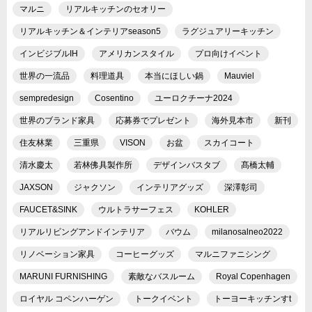
マルニ
リアルキッチンのセオリー
リアルキッチン＆インテリアseason5
ラグジュアリーキッチン
インビジブルIH
アメリカンスタイル
プロ向けイベント
世界の一流品
料理道具
本当にほしい鍋
Mauviel
sempredesign
Cosentino
ユーロクチーナ2024
世界のブランド家具
応募券でプレゼント
海外見本市
新刊
住友林業
三重県
VISON
お盆
スカイコート
清水慶太
若林佛具製作所
デザインバスタブ
髙橋太輔
JAXSON
ジャクソン
インテリアグッズ
深澤彰司
FAUCET&SINK
ウルトラサーフェス
KOHLER
リアルリビングアンドインテリア
バウム
milanosalneo2022
リノベーション家具
コーヒーグッズ
マルニファニシング
MARUNI FURNISHING
素敵なバスルーム
Royal Copenhagen
ロイヤル コペンハーゲン
トークイベント
トーヨーキッチンすt