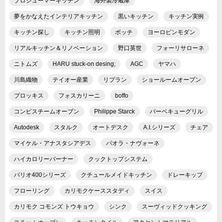
プロシューマーキッチン
海外製冷蔵庫
夢をかなえたインテリアキッチン
黒いキッチン
キッチン実例
キッチン探し
キッチン照明
ボッチ
ヨーロピンモダン
リアルキッチン＆リノベーション
野口英世
フォーリサローネ
ニトムズ
HARU stuck-on desing;
AGC
ヤマハ
川島織物
テイオー産業
リブラン
ショールームオープン
ブロッキス
フォスカリーニ
boffo
コンビスチームオーブン
Philippe Starck
バーベキューグリル
Autodesk
スタルク
オートデスク
A.I.シリーズ
チェア
マイケル・アナスタシアデス
パオラ・ナヴォーネ
ハイカロリーバーナー
クックトップシステム
バリオ400シリーズ
クチュールメイドキッチン
ドレーキップ
フローリング
カリモクケーススタディ
スイス
カリモク コモンズ トウキョウ
シンク
スーヴィッドクッキング