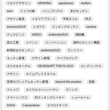
イタリアデザイン
ARIAFINA
appliances
molteni
axor
ドイツの家
パッシブハウス
木のキッチン
デザイン家具
イタリアブランド
平田タイル
FILE
euroluce2019
トヨウラ
クッキングキッチン
cassina
デュラビット
HIDEO
ambiente2024
掃除機
富士工業
イベント
リノベーション
海外ビルトイン機器
料理好きのキッチン
ambiente2023
ランドリー
キッチン家電
デザイン家電
テーブルウェア
オスモ＆エーデル
DESIGNART TOKYO 2022
カンディハウス
デザイン
タイムアンドスタイル
世界のプレミアムキッチン家電
beyond the pradise
洗面
ストゥブ
ロイヤルコペンハーゲン
ヴィトラ
スマートハウス
IHクッキングヒーター
ショールーム
DADA
Caesarstone
エウロクチーナ