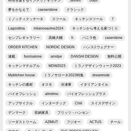
料理を愛するインテリアキッチン
Stories
Days
夢をかなえて
caeserstone
クラシック
ミノッティクッチーネ
スツール
キッチンスツール
7
Lagositina
milanosaolne2024
キッチンから考える家づくり
センプレギャラリー
高橋大輔
h
バニラ色
caserstone
ORDER KITCHEN
NORDIC DESIGN
ハンスJ.ウェグナー
連載
fuorisalone
amstye
DANSHI DESIGN
無料公開
キッチンマテルアル
MDW2023
ミラノデザインウィーク2023
Mykitchen house
ミラノサローネ2023特集
dreamnote
キッチンの素材
オスモ
冷凍庫
イタリアンタイル
バイオフレッシュ
allmilmo
バイオフレッシュプラス
アップサイクル
インターテック
Chiil
スイスデザイン
デンマーク
収納家具
フリッツ・ハンセン
ソーダストリーム
AZIMUT
フジオー
ACTUS
チール