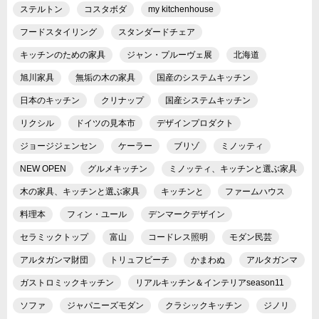
ステルトン
コスタボダ
my kitchenhouse
フードスタイリング
スタンダードチェア
キッチンのための家具
ジャン・プルーヴェ展
北海道
旭川家具
無垢の木の家具
国産のシステムキッチン
日本のキッチン
クリナップ
国産システムキッチン
リクシル
ドイツの見本市
デザインプロダクト
ジョージジェンセン
ケーラー
ブリゾ
ミノッティ
NEW OPEN
グルメキッチン
ミノッティ、キッチンと選ぶ家具
木の家具、キッチンと選ぶ家具
キッチンと
ファームハウス
料理本
フィン・ユール
デンマークデザイン
セラミックトップ
富山
コードレス照明
モダン民芸
アルタガンマ財団
トリュフビーチ
かまわぬ
アルタガンマ
ガストロミックキッチン
リアルキッチン＆インテリアseason11
ソファ
ジャパニーズモダン
クラシックキッチン
ジノリ