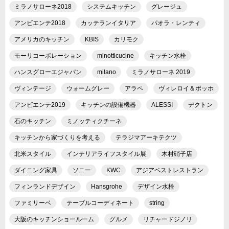
ミラノサローネ2018
システムキッチン
グレージュ
アンビエンテ2018
カッテランイタリア
パオラ・レンティ
アメリカのキッチン
KBIS
カリモク
モーリコーポレーション
minotticucine
キッチン水栓
ハンスグローエジャパン
milano
ミラノサローネ 2019
ヴィンテージ
ウォームグレー
アラペ
ヴィレロイ＆ボッホ
アンビエンテ2019
キッチンの設備機器
ALESSI
デクトン
石のキッチン
ミノッティクチーネ
キッチンから家づくりを考える
テラジマアーキテクツ
北米スタイル
インテリアライフスタイル展
木村硝子店
ダイニング家具
ソニー
KWC
アジアベストレストラン
フィンランドデザイン
Hansgrohe
デザイン水栓
ファミリーベ
テーブルコーディネート
string
大阪のキッチンショールーム
グルメ
リチャードジノリ