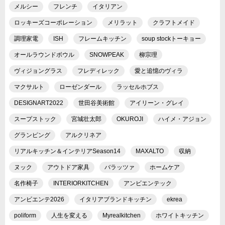
メルシー
フレンチ
イタリアン
ロッキーズコーポレーション
メリラット
クラフトメイド
調理家電
ISH
フレームキッチン
soup stockトーキョー
オールラウンドボウル
SNOWPEAK
柳宗理
ヴィジョングラス
フレディレック
愛と追憶のヴィラ
マクサルト
ローゼンダール
ラッセルホブス
DESIGNART2022
世田谷美術館
アイリーン・グレイ
スープストック
宮城壮太郎
OKUROJI
ハイメ・アジョン
グランピング
アルクリネア
リアルキッチン＆インテリアSeason14
MAXALTO
収納
ヌック
アウトドア家具
バラッツァ
ホームケア
名作椅子
INTERIORKITCHEN
アンビエンテック
アンビエンテ2026
イタリアブランドキッチン
ekrea
poliform
人生を変える
Myrealkitchen
ホワイトキッチン