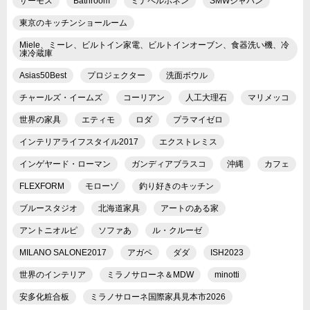
サーモス
Bathroom
ミナペルホネン
SMWジャパン
東京のキッチンショールーム
Miele、ミーレ、ビルトイン家電、ビルトインオーブン、食器洗い機、冷
凍冷蔵庫
Asias50Best
プロジェクター
洗面ボウル
チャールズ・イームズ
コーリアン
人工大理石
マリメッコ
世界の家具
エティモ
ロダ
プラマイゼロ
インテリアライフスタイル2017
エクストレミス
インゲヤード・ローマン
ガンディアブラスコ
沖縄
カフェ
FLEXFORM
モローゾ
釣り好きのキッチン
ブルースタジオ
北海道家具
アートのある家
アントニオルピ
ソファあ
ル・クルーゼ
MILANO SALONE2017
アガペ
ダダ
ISH2023
世界のインテリア
ミラノサローネ＆MDW
minotti
安多化粧合板
ミラノサローネ国際家具見本市2026