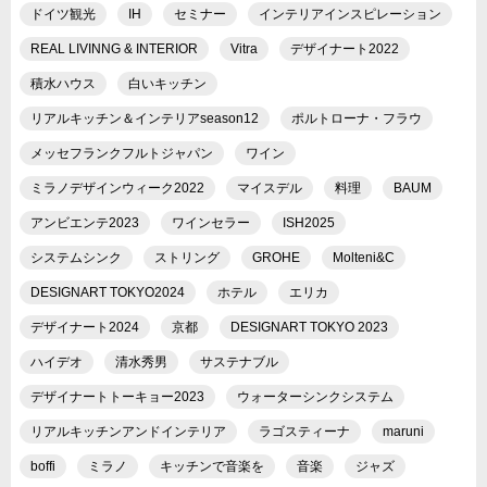
ドイツ観光
IH
セミナー
インテリアインスピレーション
REAL LIVINNG & INTERIOR
Vitra
デザイナート2022
積水ハウス
白いキッチン
リアルキッチン＆インテリアseason12
ポルトローナ・フラウ
メッセフランクフルトジャパン
ワイン
ミラノデザインウィーク2022
マイスデル
料理
BAUM
アンビエンテ2023
ワインセラー
ISH2025
システムシンク
ストリング
GROHE
Molteni&C
DESIGNART TOKYO2024
ホテル
エリカ
デザイナート2024
京都
DESIGNART TOKYO 2023
ハイデオ
清水秀男
サステナブル
デザイナートトーキョー2023
ウォーターシンクシステム
リアルキッチンアンドインテリア
ラゴスティーナ
maruni
boffi
ミラノ
キッチンで音楽を
音楽
ジャズ