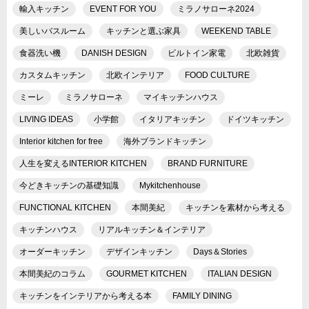
輸入キッチン
EVENT FOR YOU
ミラノサローネ2024
美しいバスルーム
キッチンと選ぶ家具
WEEKEND TABLE
食器洗い機
DANISH DESIGN
ビルトイン家電
北欧雑貨
カスタムキッチン
北欧インテリア
FOOD CULTURE
ミーレ
ミラノサローネ
マイキッチンハウス
LIVING IDEAS
小学館
イタリアキッチン
ドイツキッチン
Interior kitchen for free
海外ブランドキッチン
人生を変えるINTERIOR KITCHEN
BRAND FURNITURE
今どきキッチンの基礎知識
Mykitchenhouse
FUNCTIONAL KITCHEN
本間美紀
キッチンを素材から考える
キッチンハウス
リアルキッチン＆インテリア
オーダーキッチン
デザインキッチン
Days＆Stories
本間美紀のコラム
GOURMET KITCHEN
ITALIAN DESIGN
キッチンをインテリアから考える本
FAMILY DINING