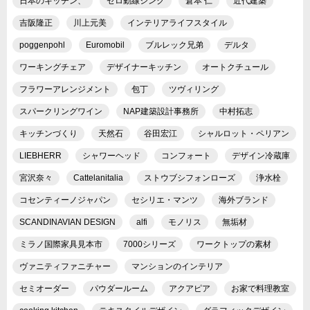
日本のキッチン、
ゼロ動線シンク
倉本 仁
近代建築
吉阪隆正
川上元美
インテリアライフスタイル
poggenpohl
Euromobil
ブルレック兄弟
デルタ
ワーキングチェア
デザイナーキッチン
オートクチュール
フラワーアレンジメント
包丁
ツヴィリング
スパークリングワイン
NAP建築設計事務所
中村拓志
キッチンづくり
天然石
谷田宏江
シャルロット・ペリアン
LIEBHERR
シャワーヘッド
コンフォート
デザイン冷蔵庫
宮沢奈々
Cattelanitalia
ストウブシフォンローズ
浄水栓
コセンティーノジャパン
セシリエ・マンツ
海外ブランド
SCANDINAVIAN DESIGN
alfi
モノリス
無垢材
ミラノ国際家具見本市
7000シリーズ
ワークトップの素材
ヴァニティファニチャー
マンションのインテリア
セミオーダー
パウダールーム
アクアピア
お家で料理教室