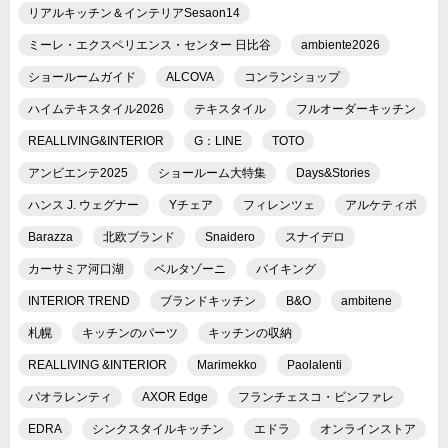
リアルキッチン＆インテリアSesaon14
ミーレ・エクスペリエンス・センター 日比谷
ambiente2026
ショールームガイド
ALCOVA
コンランショップ
ハイムテキスタイル2026
テキスタイル
フルオーダーキッチン
REALLIVING&INTERIOR
G：LINE
TOTO
アンビエンテ2025
ショールーム大特集
Days&Stories
ハンス J. ウェグナー
Yチェア
フィレンツェ
アルケティポ
Barazza
北欧ブランド
Snaidero
スナイデロ
カーサミア河口湖
ベルタゾーニ
バイキング
INTERIOR TREND
ブランドキッチン
B&O
ambitene
札幌
キッチンのパーツ
キッチンの収納
REALLIVING &INTERIOR
Marimekko
Paolalenti
パオラレンティ
AXOR Edge
フランチェスコ・ビンファレ
EDRA
シンクスタイルキッチン
エドラ
オンラインストア