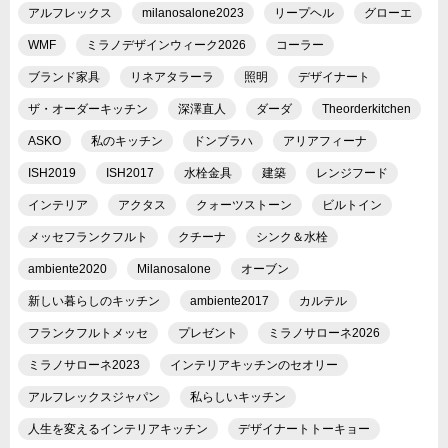
アルフレックス
milanosalone2023
リープヘル
グローエ
WMF
ミラノデザインウィーク2026
コーラー
ブランド家具
リネアタラーラ
照明
デザイナート
ザ・オーダーキッチン
深澤直人
ダーダ
Theorderkitchen
ASKO
私のキッチン
ドンブラハ
アリアフィーナ
ISH2019
ISH2017
水栓金具
建築
レンジフード
インテリア
アクタス
クォーツストーン
ビルトイン
メッセフランクフルト
クチーナ
シンク＆水栓
ambiente2020
Milanosalone
オーブン
新しい暮らしのキッチン
ambiente2017
カルテル
フランクフルトメッセ
プレゼント
ミラノサローネ2026
ミラノサローネ2023
インテリアキッチンのセオリー
アルフレックスジャパン
私らしいキッチン
人生を変えるインテリアキッチン
デザイナートトーキョー