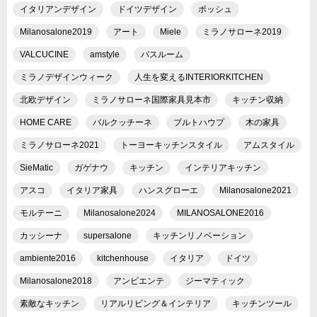
イタリアンデザイン
ドイツデザイン
ボッシュ
Milanosalone2019
アート
Miele
ミラノサローネ2019
VALCUCINE
amstyle
バスルーム
ミラノデザインウィーク
人生を変えるINTERIORKITCHEN
北欧デザイン
ミラノサローネ国際家具見本市
キッチン収納
HOME CARE
バルクッチーネ
ブルトハウプ
木の家具
ミラノサローネ2021
トーヨーキッチンスタイル
アムスタイル
SieMatic
ガゲナウ
キッチン
インテリアキッチン
アスコ
イタリア家具
ハンスグローエ
Milanosalone2021
モルテーニ
Milanosalone2024
MILANOSALONE2016
カッシーナ
supersalone
キッチンリノベーション
ambiente2016
kitchenhouse
イタリア
ドイツ
Milanosalone2018
アンビエンテ
ジーマティック
素敵なキッチン
リアルリビング＆インテリア
キッチンツール