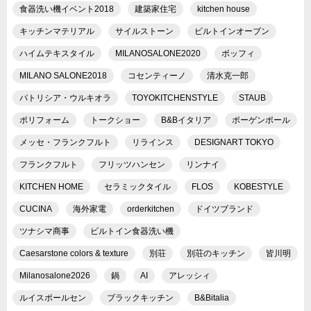
食器洗い機イベント2018
建築家住宅
kitchen house
キッチンマテリアル
サイルストーン
ビルトインオーブン
ハイムテキスタイル
MILANOSALONE2020
ボッフィ
MILANO SALONE2018
コセンティーノ
清水克一郎
パトリシア・ウルキオラ
TOYOKITCHENSTYLE
STAUB
ポリフォーム
トークショー
B&Bイタリア
ポーゲンポール
メッセ・フランクフルト
リラインス
DESIGNART TOKYO
フランクフルト
フリッツハンセン
リンナイ
KITCHEN HOME
セラミックタイル
FLOS
KOBESTYLE
CUCINA
海外家電
orderkitchen
ドイツブランド
ツナシマ商事
ビルトイン食器洗い機
Caesarstone colors & texture
別荘
別荘のキッチン
皆川明
Milanosalone2026
鍋
AI
アレッシィ
ルイスポールセン
ブラックキッチン
B&Bitalia