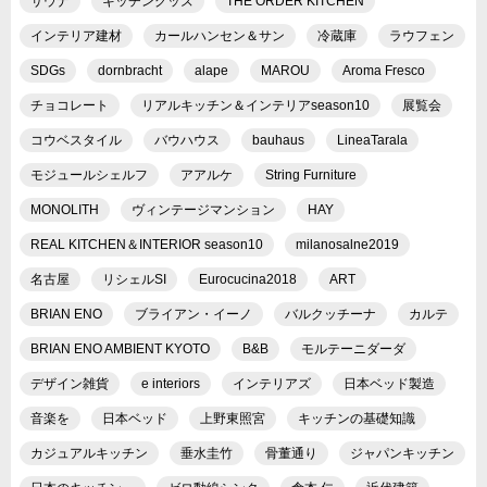
サウナ
キッチングッズ
THE ORDER KITCHEN
インテリア建材
カールハンセン＆サン
冷蔵庫
ラウフェン
SDGs
dornbracht
alape
MAROU
Aroma Fresco
チョコレート
リアルキッチン＆インテリアseason10
展覧会
コウベスタイル
バウハウス
bauhaus
LineaTarala
モジュールシェルフ
アアルケ
String Furniture
MONOLITH
ヴィンテージマンション
HAY
REAL KITCHEN＆INTERIOR season10
milanosalne2019
名古屋
リシェルSI
Eurocucina2018
ART
BRIAN ENO
ブライアン・イーノ
バルクッチーナ
カルテ
BRIAN ENO AMBIENT KYOTO
B&B
モルテーニダーダ
デザイン雑貨
e interiors
インテリアズ
日本ベッド製造
音楽を
日本ベッド
上野東照宮
キッチンの基礎知識
カジュアルキッチン
垂水圭竹
骨董通り
ジャパンキッチン