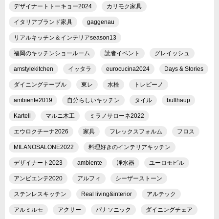
デザイナートトーキョー2024
カリモク家具
イタリアブランド家具
gaggenau
リアルキッチン＆インテリアseason13
福岡のキッチンショールーム
読者イベント
グレイッシュ
amstylekitchen
イッタラ
eurocucina2024
Days & Stories
ダイニングテーブル
東レ
水栓
トレビーノ
ambiente2019
自分らしいキッチン
タイル
bulthaup
Kartell
マルニ木工
ミラノサローネ2022
エウロクチーナ2026
家具
フレックスフォルム
フロス
MILANOSALONE2022
料理好きのインテリアキッチン
デザイナート2023
ambiente
浄水器
ユーロモビル
アンビエンテ2020
アルフィ
シーザーストーン
ステンレスキッチン
Real living&interior
アルテック
アルミルモ
アクサー
パナソニック
ダイニングチェア