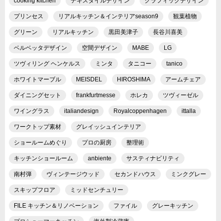
cooking kitchen
テキスタイルデザイン
グラフィックデザイン
プリンセス
リアルキッチン＆インテリアseason9
観葉植物
グリーン
リアルキッチン
黒田美津子
長谷川喜美
ベルベッタデザイン
空間デザイン
MABE
LG
ツヴィリング ヘンケルス
ミンタ
タニコー
tanico
ホワイトマーブル
MEISDEL
HIROSHIMA
アームチェア
ダイニングセット
frankfurtmesse
ホレカ
ツヴィーゼル
ワイングラス
italiandesign
Royalcoppenhagen
ittalla
ワークトップ素材
グレイッシュインテリア
ショールームめぐり
プロの厨房
整理術
キッチンショールーム
anbiente
サスティナビリティ
南村弾
ヴィンテージウッド
セカンドハウス
ミンクグレー
スキップフロア
ミッドセンチュリー
FILE キッチン＆リノベーション
ファイル
グレーキッチン