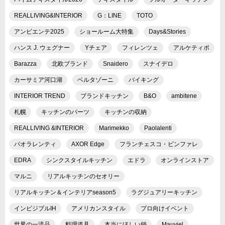
REALLIVING&INTERIOR
G：LINE
TOTO
アンビエンテ2025
ショールーム大特集
Days&Stories
ハンス J. ウェグナー
Yチェア
フィレンツェ
アルケティポ
Barazza
北欧ブランド
Snaidero
スナイデロ
カーサミア河口湖
ベルタゾーニ
バイキング
INTERIOR TREND
ブランドキッチン
B&O
ambitene
札幌
キッチンのパーツ
キッチンの収納
REALLIVING &INTERIOR
Marimekko
Paolalenti
パオラレンティ
AXOR Edge
フランチェスコ・ビンファレ
EDRA
シンクスタイルキッチン
エドラ
オンラインストア
マルニ
リアルキッチンのセオリー
リアルキッチン＆インテリアseason5
ラグジュアリーキッチン
インビジブルIH
アメリカンスタイル
プロ向けイベント
世界の一流品
料理道具
本当にほしい鍋
Mauviel