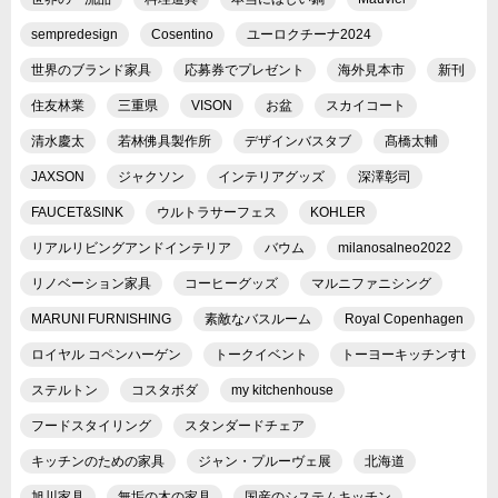
sempredesign
Cosentino
ユーロクチーナ2024
世界のブランド家具
応募券でプレゼント
海外見本市
新刊
住友林業
三重県
VISON
お盆
スカイコート
清水慶太
若林佛具製作所
デザインバスタブ
髙橋太輔
JAXSON
ジャクソン
インテリアグッズ
深澤彰司
FAUCET&SINK
ウルトラサーフェス
KOHLER
リアルリビングアンドインテリア
バウム
milanosalneo2022
リノベーション家具
コーヒーグッズ
マルニファニシング
MARUNI FURNISHING
素敵なバスルーム
Royal Copenhagen
ロイヤル コペンハーゲン
トークイベント
トーヨーキッチンすt
ステルトン
コスタボダ
my kitchenhouse
フードスタイリング
スタンダードチェア
キッチンのための家具
ジャン・プルーヴェ展
北海道
旭川家具
無垢の木の家具
国産のシステムキッチン