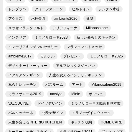
ドンブラハ
クォーツストーン
ビルトイン
シンク＆水栓
アクタス
水栓金具
ambiente2020
建築
メッセフランクフルト
アリアフィーナ
Milanosalone
インテリア
ミラノサローネ2023
新しい暮らしのキッチン
インテリアキッチンのセオリー
フランクフルトメッセ
ambiente2017
カルテル
プレゼント
ミラノサローネ2026
デザイナートトーキョー
アルフレックスジャパン
イタリアンデザイン
人生を変えるインテリアキッチン
私らしいキッチン
バスルーム
アート
Milanosalone2019
ミラノサローネ2019
amstyle
Miele
ボッシュ
VALCUCINE
ドイツデザイン
ミラノサローネ国際家具見本市
バルクッチーネ
北欧デザイン
ミラノデザインウィーク
人生を変えるINTERIORKITCHEN
キッチン収納
HOME CARE
トーヨーキッチンスタイル
ミラノサローネ2021
ブルトハウプ