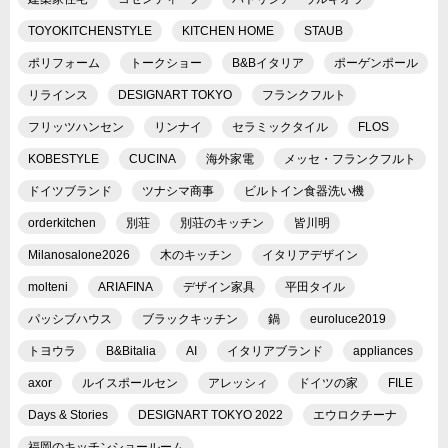
TOYOKITCHENSTYLE
KITCHEN HOME
STAUB
ポリフォーム
トークショー
B&Bイタリア
ポーゲンポール
リラインス
DESIGNART TOKYO
フランクフルト
フリッツハンセン
リンナイ
セラミックタイル
FLOS
KOBESTYLE
CUCINA
海外家電
メッセ・フランクフルト
ドイツブランド
ツナシマ商事
ビルトイン食器洗い機
orderkitchen
別荘
別荘のキッチン
皆川明
Milanosalone2026
木のキッチン
イタリアデザイン
molteni
ARIAFINA
デザイン家具
平田タイル
パッシブハウス
ブラックキッチン
鍋
euroluce2019
トヨウラ
B&Bitalia
AI
イタリアブランド
appliances
axor
ルイスポールセン
アレッシィ
ドイツの家
FILE
Days & Stories
DESIGNART TOKYO 2022
エウロクチーナ
福岡のキッチンショールーム