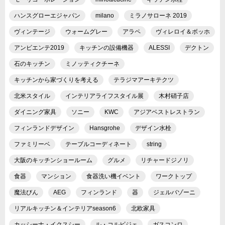
ハンスグローエジャパン
milano
ミラノサローネ 2019
ヴィンテージ
ウォームグレー
アラペ
ヴィレロイ＆ボッホ
アンビエンテ2019
キッチンの設備機器
ALESSI
デクトン
石のキッチン
ミノッティクチーネ
キッチンから家づくりを考える
テラジマアーキテクツ
北米スタイル
インテリアライフスタイル展
木村硝子店
ダイニング家具
ソニー
KWC
アジアベストレストラン
フィンランドデザイン
Hansgrohe
デザイン水栓
ファミリーベ
テーブルコーディネート
string
大阪のキッチンショールーム
グルメ
リチャードジノリ
食器
マンション
食器洗い機イベント
ワークトップ
魔法びん
AEG
フィンランド
器
ジェルバゾーニ
リアルキッチン＆インテリアseason6
北欧家具
カッシーナ・イクスシー
ル・コルビジェ
ガスコンロ