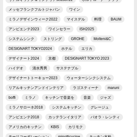
メッセフランクフルトジャパン
ワイン
ミラノデザインウィーク2022
マイスデル
料理
BAUM
アンビエンテ2023
ワインセラー
ISH2025
システムシンク
ストリング
GROHE
Molteni&C
DESIGNART TOKYO2024
ホテル
エリカ
デザイナート2024
京都
DESIGNART TOKYO 2023
ハイデオ
清水秀男
サステナブル
デザイナートトーキョー2023
ウォーターシンクシステム
リアルキッチンアンドインテリア
ラゴスティーナ
maruni
boffi
ミラノ
キッチンで音楽を
音楽
ジャズ
ミラノサローネ2018
システムキッチン
グレージュ
アンビエンテ2018
カッテランイタリア
パオラ・レンティ
アメリカのキッチン
KBIS
カリモク
モーリコーポレーション
minotticucine
キッチン水栓