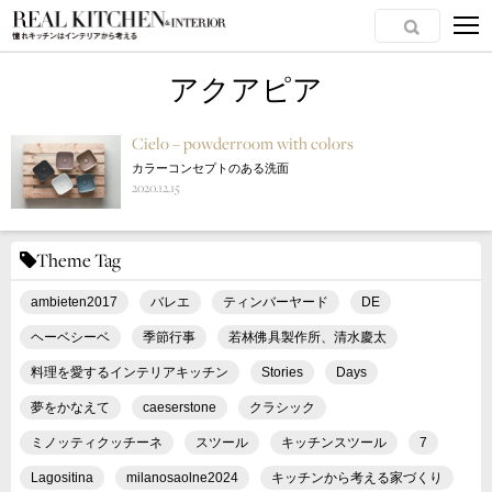
アクアピア
Cielo – powderroom with colors
カラーコンセプトのある洗面
2020.12.15
Theme Tag
ambieten2017
バレエ
ティンバーヤード
DE
ヘーベシーベ
季節行事
若林佛具製作所、清水慶太
料理を愛するインテリアキッチン
Stories
Days
夢をかなえて
caeserstone
クラシック
ミノッティクッチーネ
スツール
キッチンスツール
7
Lagositina
milanosaolne2024
キッチンから考える家づくり