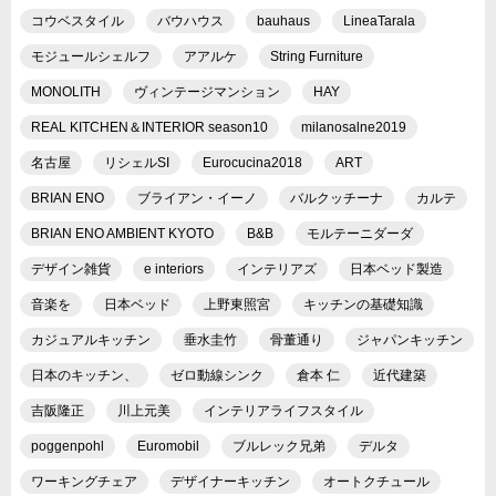
コウベスタイル
バウハウス
bauhaus
LineaTarala
モジュールシェルフ
アアルケ
String Furniture
MONOLITH
ヴィンテージマンション
HAY
REAL KITCHEN＆INTERIOR season10
milanosalne2019
名古屋
リシェルSI
Eurocucina2018
ART
BRIAN ENO
ブライアン・イーノ
バルクッチーナ
カルテ
BRIAN ENO AMBIENT KYOTO
B&B
モルテーニダーダ
デザイン雑貨
e interiors
インテリアズ
日本ベッド製造
音楽を
日本ベッド
上野東照宮
キッチンの基礎知識
カジュアルキッチン
垂水圭竹
骨董通り
ジャパンキッチン
日本のキッチン、
ゼロ動線シンク
倉本 仁
近代建築
吉阪隆正
川上元美
インテリアライフスタイル
poggenpohl
Euromobil
ブルレック兄弟
デルタ
ワーキングチェア
デザイナーキッチン
オートクチュール