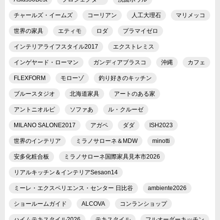
チャールズ・イームズ
コーリアン
人工大理石
マリメッコ
世界の家具
エティモ
ロダ
プラマイゼロ
インテリアライフスタイル2017
エクストレミス
インゲヤード・ローマン
ガンディアブラスコ
沖縄
カフェ
FLEXFORM
モローゾ
釣り好きのキッチン
ブルースタジオ
北海道家具
アートのある家
アントニオルピ
ソファあ
ル・クルーゼ
MILANO SALONE2017
アガペ
ダダ
ISH2023
世界のインテリア
ミラノサローネ＆MDW
minotti
安多化粧合板
ミラノサローネ国際家具見本市2026
リアルキッチン＆インテリアSesaon14
ミーレ・エクスペリエンス・センター 日比谷
ambiente2026
ショールームガイド
ALCOVA
コンランショップ
ハイムテキスタイル2026
テキスタイル
フルオーダーキッチン