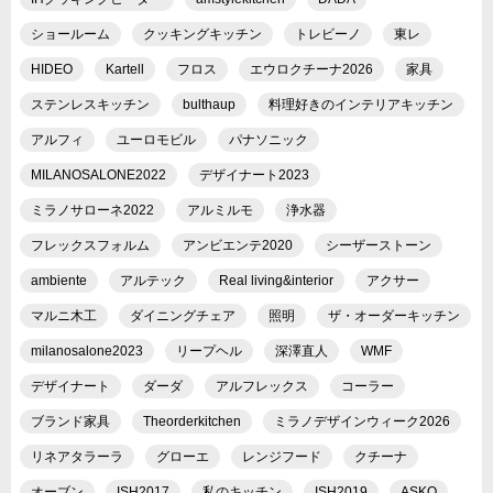
ショールーム
クッキングキッチン
トレビーノ
東レ
HIDEO
Kartell
フロス
エウロクチーナ2026
家具
ステンレスキッチン
bulthaup
料理好きのインテリアキッチン
アルフィ
ユーロモビル
パナソニック
MILANOSALONE2022
デザイナート2023
ミラノサローネ2022
アルミルモ
浄水器
フレックスフォルム
アンビエンテ2020
シーザーストーン
ambiente
アルテック
Real living&interior
アクサー
マルニ木工
ダイニングチェア
照明
ザ・オーダーキッチン
milanosalone2023
リープヘル
深澤直人
WMF
デザイナート
ダーダ
アルフレックス
コーラー
ブランド家具
Theorderkitchen
ミラノデザインウィーク2026
リネアタラーラ
グローエ
レンジフード
クチーナ
オーブン
ISH2017
私のキッチン
ISH2019
ASKO