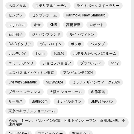
ベロメタル
マテリアルキッチン
ライトボックスギャラリー
センプレ
センプレホーム
Karimoku New Standard
Lagostina
未来
KNS
高橋智隆
ロボット
石川敬子
ジャパンブランド
ルイ・ヴィトン
B＆Bイタリア
ヴィレロイ＆
ボッホ
バスタブ
カルデバイ
Tform
お風呂
ホテルみたいなバスルーム
エミールアンリ
ジョゼフジョゼフ
ブラバンシア
sony
エスパス ルイ･ヴィトン東京
アンビエンテ2024
Life with SieMatic
MDW2024
ミラノデザインウィーク2024
ブラックステンレス
大阪のショールーム
名作家具
サーモス
Bathroom
ミナペルホネン
SMWジャパン
東京のキッチンショールーム
Miele、ミーレ、ビルトイン家電、ビルトインオーブン、食器洗い機、冷
凍冷蔵庫
Asias50Best
プロジェクター
洗面ボウル