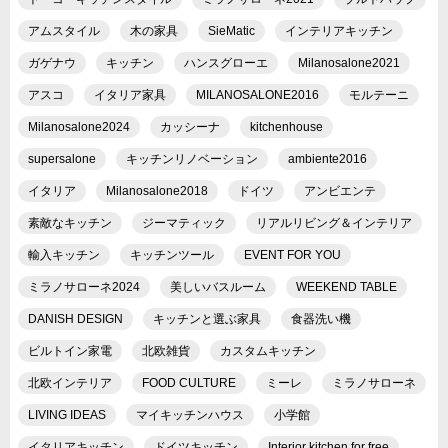
アムスタイル
木の家具
SieMatic
インテリアキッチン
ガゲナウ
キッチン
ハンスグローエ
Milanosalone2021
アスコ
イタリア家具
MILANOSALONE2016
モルテーニ
Milanosalone2024
カッシーナ
kitchenhouse
supersalone
キッチンリノベーション
ambiente2016
イタリア
Milanosalone2018
ドイツ
アンビエンテ
素敵なキッチン
ジーマティック
リアルリビング＆インテリア
輸入キッチン
キッチンツール
EVENT FOR YOU
ミラノサローネ2024
美しいバスルーム
WEEKEND TABLE
DANISH DESIGN
キッチンと選ぶ家具
食器洗い機
ビルトイン家電
北欧雑貨
カスタムキッチン
北欧インテリア
FOOD CULTURE
ミーレ
ミラノサローネ
LIVING IDEAS
マイキッチンハウス
小学館
イタリアキッチン
ドイツキッチン
Interior kitchen for free