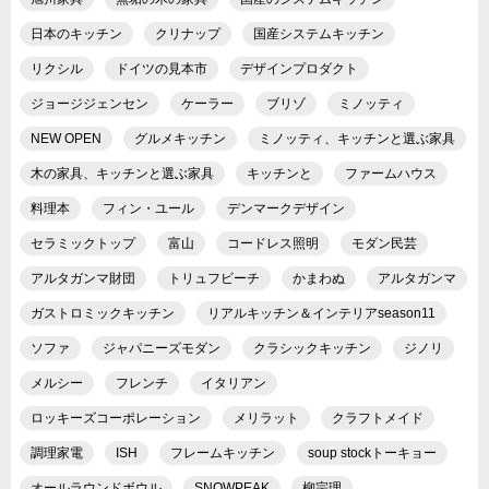
日本のキッチン
クリナップ
国産システムキッチン
リクシル
ドイツの見本市
デザインプロダクト
ジョージジェンセン
ケーラー
ブリゾ
ミノッティ
NEW OPEN
グルメキッチン
ミノッティ、キッチンと選ぶ家具
木の家具、キッチンと選ぶ家具
キッチンと
ファームハウス
料理本
フィン・ユール
デンマークデザイン
セラミックトップ
富山
コードレス照明
モダン民芸
アルタガンマ財団
トリュフビーチ
かまわぬ
アルタガンマ
ガストロミックキッチン
リアルキッチン＆インテリアseason11
ソファ
ジャパニーズモダン
クラシックキッチン
ジノリ
メルシー
フレンチ
イタリアン
ロッキーズコーポレーション
メリラット
クラフトメイド
調理家電
ISH
フレームキッチン
soup stockトーキョー
オールラウンドボウル
SNOWPEAK
柳宗理