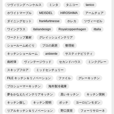
ツヴィリング ヘンケルス
ミンタ
タニコー
tanico
ホワイトマーブル
MEISDEL
HIROSHIMA
アームチェア
ダイニングセット
frankfurtmesse
ホレカ
ツヴィーゼル
ワイングラス
italiandesign
Royalcoppenhagen
ittalla
ワークトップ素材
グレイッシュインテリア
ショールームめぐり
プロの厨房
整理術
キッチンショールーム
anbiente
サスティナビリティ
南村弾
ヴィンテージウッド
セカンドハウス
ミンクグレー
スキップフロア
ミッドセンチュリー
FILE キッチン＆リノベーション
ファイル
グレーキッチン
プロシューマーキッチン
海外製冷蔵庫
夢をかなえたインテリアキッチン
黒いキッチン
キッチン実例
キッチン探し
キッチン照明
ボッチ
ヨーロピンモダン
リアルキッチン＆リノベーション
野口英世
フォーリサローネ