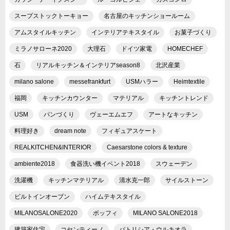
スープストックトーキョー
名古屋のキッチンショールーム
アムスタイルキッチン
インテリアテキスタイル
お菓子づくり
ミラノサローネ2020
大理石
ドイツ家電
HOMECHEF
石
リアルキッチン＆インテリアseason8
北沢産業
milano salone
messefrankfurt
USMハラー
Heimtextile
福岡
キッチンカウンター
マテリアル
キッチントレンド
USM
パンづくり
ヴェーエムエフ
アートなキッチン
料理好き
dream note
フィギュアスケート
REALKITCHEN&INTERIOR
Caesarstone colors & texture
ambiente2018
食器洗い機イベント2018
スウェーデン
洗濯機
キッチンマテリアル
清水克一郎
サイルストーン
ビルトインオーブン
ハイムテキスタイル
MILANOSALONE2020
ボッフィ
MILANO SALONE2018
建築家住宅
コセンティーノ
パトリシア・ウルキオラ