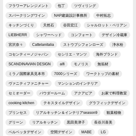
フラワーアレンジメント
包丁
ツヴィリング
スパークリングワイン
NAP建築設計事務所
中村拓志
キッチンづくり
天然石
谷田宏江
シャルロット・ペリアン
LIEBHERR
シャワーヘッド
コンフォート
デザイン冷蔵庫
宮沢奈々
Cattelanitalia
ストウブシフォンローズ
浄水栓
コセンティーノジャパン
セシリエ・マンツ
海外ブランド
SCANDINAVIAN DESIGN
alfi
モノリス
無垢材
ミラノ国際家具見本市
7000シリーズ
ワークトップの素材
ヴァニティファニチャー
マンションのインテリア
セミオーダー
パウダールーム
アクアピア
お家で料理教室
cooking kitchen
テキスタイルデザイン
グラフィックデザイン
プリンセス
リアルキッチン＆インテリアseason9
観葉植物
グリーン
リアルキッチン
黒田美津子
長谷川喜美
ベルベッタデザイン
空間デザイン
MABE
LG