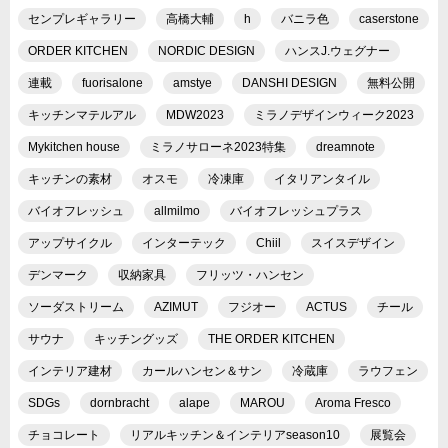
センプレギャラリー
高橋大輔
h
バニラ色
caserstone
ORDER KITCHEN
NORDIC DESIGN
ハンスJ.ウェグナー
連載
fuorisalone
amstye
DANSHI DESIGN
無料公開
キッチンマテルアル
MDW2023
ミラノデザインウィーク2023
Mykitchen house
ミラノサローネ2023特集
dreamnote
キッチンの素材
オスモ
冷凍庫
イタリアンタイル
バイオフレッシュ
allmilmo
バイオフレッシュプラス
アップサイクル
インターテック
Chiil
スイスデザイン
デンマーク
収納家具
フリッツ・ハンセン
ソーダストリーム
AZIMUT
フジオー
ACTUS
チール
サウナ
キッチングッズ
THE ORDER KITCHEN
インテリア建材
カールハンセン＆サン
冷蔵庫
ラウフェン
SDGs
dornbracht
alape
MAROU
Aroma Fresco
チョコレート
リアルキッチン＆インテリアseason10
展覧会