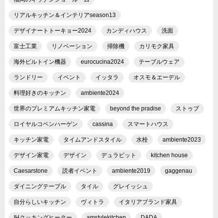
リアルキッチン＆インテリアseason13
デザイナートトーキョー2024
カンディハウス
洗面
富士工業
リノベーション
掃除機
カリモク家具
海外ビルトイン機器
eurocucina2024
テーブルウェア
ランドリー
イベント
イッタラ
オスモ＆エーデル
料理好きのキッチン
ambiente2024
世界のプレミアムキッチン家電
beyond the pradise
ストゥブ
ロイヤルコペンハーゲン
cassina
スマートハウス
キッチン家電
タイムアンドスタイル
水栓
ambiente2023
デザイン家電
デザイン
デュラビット
kitchen house
Caesarstone
読者イベント
ambiente2019
gaggenau
ダイニングテーブル
タイル
グレイッシュ
自分らしいキッチン
ヴィトラ
イタリアブランド家具
IHクッキングヒーター
amstylekitchen
DADA