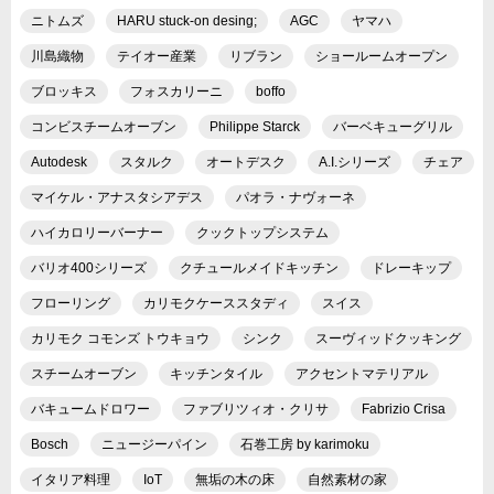
ニトムズ
HARU stuck-on desing;
AGC
ヤマハ
川島織物
テイオー産業
リブラン
ショールームオープン
ブロッキス
フォスカリーニ
boffo
コンビスチームオーブン
Philippe Starck
バーベキューグリル
Autodesk
スタルク
オートデスク
A.I.シリーズ
チェア
マイケル・アナスタシアデス
パオラ・ナヴォーネ
ハイカロリーバーナー
クックトップシステム
バリオ400シリーズ
クチュールメイドキッチン
ドレーキップ
フローリング
カリモクケーススタディ
スイス
カリモク コモンズ トウキョウ
シンク
スーヴィッドクッキング
スチームオーブン
キッチンタイル
アクセントマテリアル
バキュームドロワー
ファブリツィオ・クリサ
Fabrizio Crisa
Bosch
ニュージーパイン
石巻工房 by karimoku
イタリア料理
IoT
無垢の木の床
自然素材の家