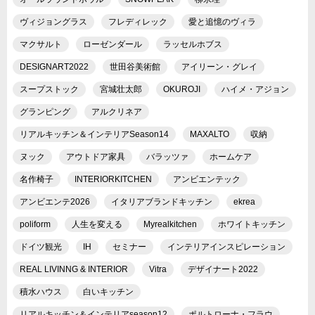
ヴィジョングラス
フレディレック
愛と追憶のヴィラ
マクサルト
ローゼンダール
ラッセルホブス
DESIGNART2022
世田谷美術館
アイリーン・グレイ
スープストック
宮城壮太郎
OKUROJI
ハイメ・アジョン
グランピング
アルクリネア
リアルキッチン＆インテリアSeason14
MAXALTO
収納
ヌック
アウトドア家具
バラッツァ
ホームケア
名作椅子
INTERIORKITCHEN
アンビエンテック
アンビエンテ2026
イタリアブランドキッチン
ekrea
poliform
人生を変える
Myrealkitchen
ホワイトキッチン
ドイツ観光
IH
セミナー
インテリアインスピレーション
REAL LIVINNG & INTERIOR
Vitra
デザイナート2022
積水ハウス
白いキッチン
リアルキッチン＆インテリアseason12
ポルトローナ・フラウ