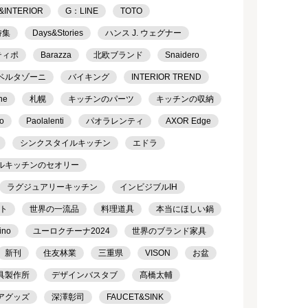
&INTERIOR
G：LINE
TOTO
特集
Days&Stories
ハンス J. ウェグナー
ティポ
Barazza
北欧ブランド
Snaidero
ベルタゾーニ
バイキング
INTERIOR TREND
ne
札幌
キッチンのパーツ
キッチンの収納
o
Paolalenti
パオラレンティ
AXOR Edge
シンクスタイルキッチン
エドラ
ルキッチンのセオリー
ラグジュアリーキッチン
インビジブルIH
ト
世界の一流品
料理道具
本当にほしい鍋
ino
ユーロクチーナ2024
世界のブランド家具
新刊
住友林業
三重県
VISON
お盆
具製作所
デザインバスタブ
髙橋太輔
アグッズ
深澤彰司
FAUCET&SINK