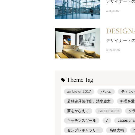
デザイナートの
2023.11.02
DESIGNA
デザイナートの
2023.10.26
Theme Tag
ambieten2017
バレエ
ティン
若林佛具製作所、清水慶太
料理を愛
夢をかなえて
caeserstone
ク
キッチンスツール
7
Lagositina
センプレギャラリー
高橋大輔