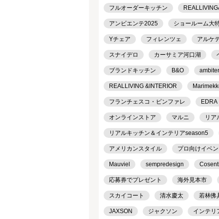
フルオーダーキッチン
REALLIVING
アンビエンテ2025
ショールーム大
Yチェア
フィレンツェ
アルケ
スナイデロ
カーサミア河口湖
ブランドキッチン
B&O
ambite
REALLIVING &INTERIOR
Marimekk
フランチェスコ・ビンファレ
EDRA
オンラインストア
マルニ
リア
リアルキッチン＆インテリアseason5
アメリカンスタイル
プロ向けイベン
Mauviel
sempredesign
Cosent
応募券でプレゼント
海外見本市
スカイコート
清水慶太
若林佛
JAXSON
ジャクソン
インテリ