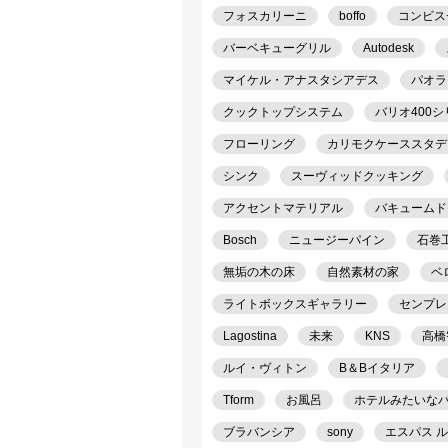
フォスカリーニ
boffo
コンビス
バーベキューグリル
Autodesk
マイケル・アナスタシアデス
パオラ
クックトップシステム
バリオ400
フローリング
カリモクケーススタデ
シンク
スーヴィッドクッキング
アクセントマテリアル
バキュームド
Bosch
ニュージーパイン
石巻工房
無垢の木の床
自然素材の家
ベ
ライトボックスギャラリー
センプレ
Lagostina
未来
KNS
高橋
ルイ・ヴィトン
B＆Bイタリア
Tform
お風呂
ホテルみたいな
ブラバンシア
sony
エスパス 