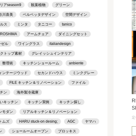
season9
観葉植物
グリーン
谷川喜美
ベルベッタデザイン
空間デザイン
ケルス
ミンタ
タニコー
tanico
IROSHIMA
アームチェア
ダイニングセット
ーゼル
ワイングラス
italiandesign
クトップ素材
グレイッシュインテリア
整理術
キッチンショールーム
anbiente
ィンテージウッド
セカンドハウス
ミンクグレー
FILE キッチン＆リノベーション
ファイル
チン
海外製冷蔵庫
R
いキッチン
キッチン実例
キッチン探し
S
ンモダン
リアルキッチン＆リノベーション
定
トムズ
HARU stuck-on desing;
AGC
ヤマハ
ン
ショールームオープン
ブロッキス