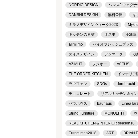
NORDIC DESIGN
ハンスJ.ウェグナ
DANSHI DESIGN
無料公開
キ
ミラノデザインウィーク2023
Mykit
キッチンの素材
オスモ
冷凍庫
allmilmo
バイオフレッシュプラス
スイスデザイン
デンマーク
収
AZIMUT
フジオー
ACTUS
THE ORDER KITCHEN
インテリア
ラウフェン
SDGs
dornbracht
チョコレート
リアルキッチン＆インテリ
バウハウス
bauhaus
LineaTar
String Furniture
MONOLITH
ヴ
REAL KITCHEN＆INTERIOR season10
Eurocucina2018
ART
BRIAN 