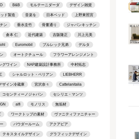
TO
B&B
モルテーニダーダ
デザイン雑貨
ベッド製造
音楽を
日本ベッド
上野東照宮
チン
垂水圭竹
骨董通り
ジャパンキッチン
倉本 仁
近代建築
吉阪隆正
川上元美
ohl
Euromobil
ブルレック兄弟
デルタ
ン
オートクチュール
フラワーアレンジメント
ングワイン
NAP建築設計事務所
中村拓志
江
シャルロット・ペリアン
LIEBHERR
デザイン冷蔵庫
宮沢奈々
Cattelanitalia
コセンティーノジャパン
セシリエ・マンツ
IGN
alfi
モノリス
無垢材
ズ
ワークトップの素材
ヴァニティファニチャー
ー
パウダールーム
アクアピア
テキスタイルデザイン
グラフィックデザイン