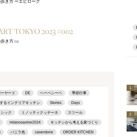
歩き方 ーエピローグ
RT TOKYO 2023 #002
歩き方 02
1
バーヤード
DE
ヘーベシーベ
季節行事
するインテリアキッチン
Stories
Days
ラシック
ミノッティクッチーネ
スツール
2
milanosaolne2024
キッチンから考える家づくり
h
バニラ色
caserstone
ORDER KITCHEN