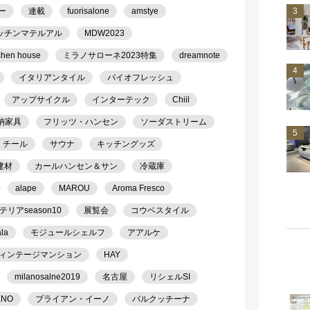
3
ー
連載
fuorisalone
amstye
ッチンマテルアル
MDW2023
chen house
ミラノサローネ2023特集
dreamnote
4
イタリアンタイル
バイオフレッシュ
アップサイクル
インターテック
Chiil
納家具
フリッツ・ハンセン
ソーダストリーム
5
チール
サウナ
キッチングッズ
建材
カールハンセン＆サン
冷蔵庫
alape
MAROU
Aroma Fresco
アseason10
展覧会
コウベスタイル
ala
モジュールシェルフ
アアルケ
ィンテージマンション
HAY
milanosalne2019
名古屋
リシェルSI
ENO
ブライアン・イーノ
バルクッチーナ