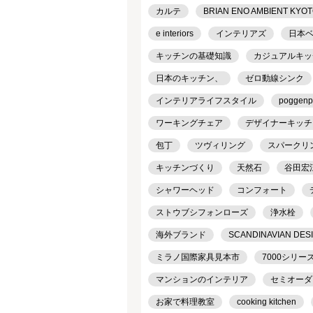
カルテ
BRIAN ENO AMBIENT KYO
e interiors
インテリアズ
日本
キッチンの基礎知識
カジュアルキッ
日本のキッチン、
ゼロ動線シンク
インテリアライフスタイル
poggenp
ワーキングチェア
デザイナーキッチ
包丁
ツヴィリング
スパークリ
キッチンづくり
天然石
谷田宏
シャワーヘッド
コンフォート
ストウブシフォンローズ
浄水栓
海外ブランド
SCANDINAVIAN DES
ミラノ国際家具見本市
7000シリー
マンションのインテリア
セミオーダ
お家で料理教室
cooking kitchen