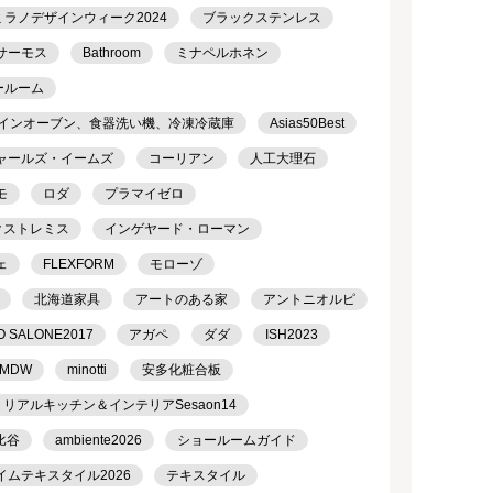
ミラノデザインウィーク2024
ブラックステンレス
サーモス
Bathroom
ミナペルホネン
ールーム
トインオーブン、食器洗い機、冷凍冷蔵庫
Asias50Best
ャールズ・イームズ
コーリアン
人工大理石
モ
ロダ
プラマイゼロ
クストレミス
インゲヤード・ローマン
ェ
FLEXFORM
モローゾ
北海道家具
アートのある家
アントニオルピ
O SALONE2017
アガペ
ダダ
ISH2023
MDW
minotti
安多化粧合板
リアルキッチン＆インテリアSesaon14
比谷
ambiente2026
ショールームガイド
イムテキスタイル2026
テキスタイル