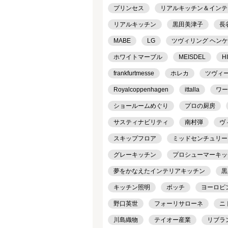
プリンセス
リアルキッチン＆インテリア
リアルキッチン
黒田美津子
長
MABE
LG
ツヴィリング ヘン
ホワイトマーブル
MEISDEL
H
frankfurtmesse
ホレカ
ツヴィ
Royalcoppenhagen
ittalla
ワー
ショールームめぐり
プロの厨房
サスティナビリティ
南村弾
ヴ
スキップフロア
ミッドセンチュリー
グレーキッチン
プロシューマーキッ
夢をかなえたインテリアキッチン
黒
キッチン照明
ボッチ
ヨーロピ
野口英世
フォーリサローネ
ニ
川島織物
テイオー産業
リブラ