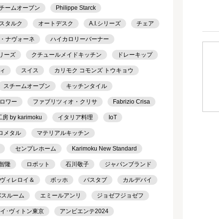
チームオーブン
Philippe Starck
スタルク
オートデスク
A.I.シリーズ
チェア
・ナヴォーネ
ハイカロリーバーナー
シリーズ
クチュールメイドキッチン
ドレーキップ
ィ
スイス
カリモク コモンズ トウキョウ
スチームオーブン
キッチンタイル
ロワー
ファブリツィオ・クリサ
Fabrizio Crisa
 by karimoku
イタリア料理
IoT
ロメタル
マテリアルキッチン
センプレホーム
Karimoku New Standard
智隆
ロボット
石川敬子
ジャパンブランド
ヴィレロイ＆
ボッホ
バスタブ
カルデバイ
バスルーム
エミールアンリ
ジョゼフジョゼフ
ルイ･ヴィトン東京
アンビエンテ2024