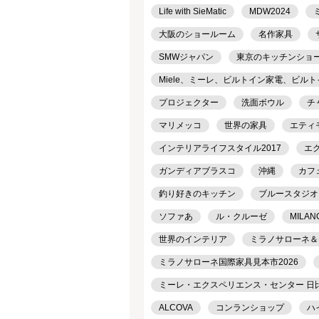
Life with SieMatic
MDW2024
大阪のショールーム
名作家具
SMWジャパン
東京のキッチンショ
Miele、ミーレ、ビルトイン家電、ビル
プロジェクター
洗面ボウル
チ
マリメッコ
世界の家具
エティ
インテリアライフスタイル2017
エ
ガンディアブラスコ
沖縄
カフ
釣り好きのキッチン
ブルースタジオ
ソファあ
ル・クルーゼ
MILAN
世界のインテリア
ミラノサローネ＆
ミラノサローネ国際家具見本市2026
ミーレ・エクスペリエンス・センター 日
ALCOVA
コンランショップ
ハ