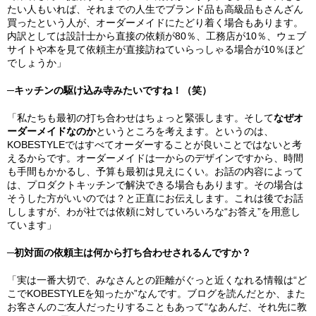
たい人もいれば、それまでの人生でブランド品も高級品もさんざん
買ったという人が、オーダーメイドにたどり着く場合もあります。
内訳としては設計士から直接の依頼が80％、工務店が10％、ウェブ
サイトや本を見て依頼主が直接訪ねていらっしゃる場合が10％ほど
でしょうか」
─キッチンの駆け込み寺みたいですね！（笑）
「私たちも最初の打ち合わせはちょっと緊張します。そして
なぜオ
ーダーメイドなのか
というところを考えます。というのは、
KOBESTYLEではすべてオーダーすることが良いことではないと考
えるからです。オーダーメイドは一からのデザインですから、時間
も手間もかかるし、予算も最初は見えにくい。お話の内容によって
は、プロダクトキッチンで解決できる場合もあります。その場合は
そうした方がいいのでは？と正直にお伝えします。これは後でお話
ししますが、わが社では依頼に対していろいろな“お答え”を用意し
ています」
─初対面の依頼主は何から打ち合わせされるんですか？
「実は一番大切で、みなさんとの距離がぐっと近くなれる情報は“ど
こでKOBESTYLEを知ったか”なんです。ブログを読んだとか、また
お客さんのご友人だったりすることもあって“なあんだ、それ先に教