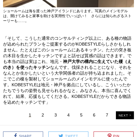
ショールームは海を渡った神戸アイランドにあります。写真のメインモデル
は、開けてみると家事を助ける実用性でいっぱい！ さらには知られざるスト
ーリーも……。
「そして、こうした通常のコンサルティング以上に、ある種の物語
が込められたプランをご提案するのがKOBESTYLEらしさかもしれ
ません。たとえばこのショールームにあるキッチン。ただの突き板
の木目を生かしたキッチンですよと話せば質感の話はできます。で
も本当の話は実はこれ、地元・
神戸大学の構内に生えていた榎（え
のき）を使ったキッチン
なんです。伐採されることになり、それを
なんとか生かしたいという大学関係者の話が持ち込まれました。そ
こでこの榎を製材してショールームのメインモデルに使ったんで
す。KOBESTYLEは地元・神戸を拠点にしているし、こういったか
たちでうちの姿勢も見せられるかなと。みなさん、本当に喜んでく
れて、結果、応援もしてくださる。KOBESTYLEだからできる物語
を込めたキッチンです」
1
2
3
4
5
6
7
NEXT
SHARE
TWEET
PIN