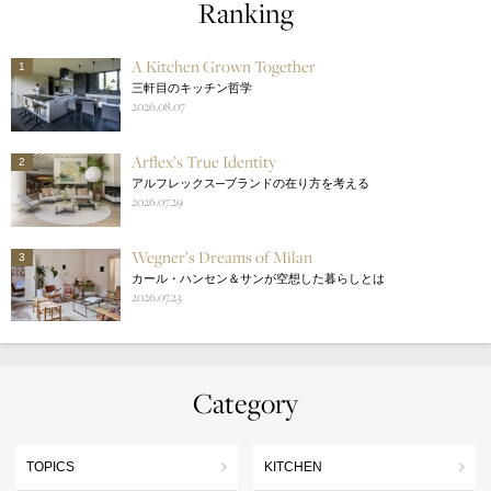
Ranking
A Kitchen Grown Together
1
三軒目のキッチン哲学
2026.08.07
Arflex’s True Identity
2
アルフレックス─ブランドの在り方を考える
2026.07.29
Wegner’s Dreams of Milan
3
カール・ハンセン＆サンが空想した暮らしとは
2026.07.23
Category
TOPICS
KITCHEN