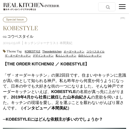
［PR］
［PR］
Special Issue
KOBESTYLE
02 コウベスタイル
2019.05.08
キッチンジャーナリスト 本間美紀
Theme Tag
KOBESTYLE
Theorderkitchen
オーダーキッチン
コウベスタイル
ザ・オーダーキッチン
デザインキッチン
私らしいキッチン
自分らしいキッチン
【THE ORDER KITCHEN02 ／ KOBESTYLE】
「ザ・オーダーキッチン」の第2回目です。住まいやキッチンに意識
が高い街として知られる神戸。私も昨年から何度か伺うようになっ
て、日本の中でも大好きな街の一つになりました。そんな神戸でオ
ーダーキッチンといえば、
KOBESTYLE
の名前が真っ先に上がりま
す。
2019年4月から社長に就任した山本由紀さん
の意欲を伺いまし
た。キッチンの現場を愛し、足を運ぶことを厭わないがんばり屋さ
んです。
（インタビュー／本間美紀）
─KOBESTYLEにはどんな依頼主が多いのでしょうか？