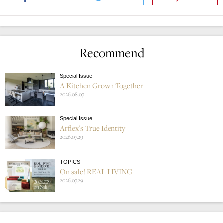
Recommend
Special Issue
A Kitchen Grown Together
2026.08.07
Special Issue
Arflex’s True Identity
2026.07.29
TOPICS
On sale! REAL LIVING
2026.07.29