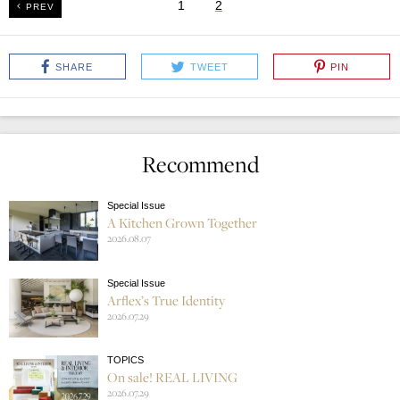
1
2
PREV
SHARE
TWEET
PIN
Recommend
Special Issue
A Kitchen Grown Together
2026.08.07
Special Issue
Arflex’s True Identity
2026.07.29
TOPICS
On sale! REAL LIVING
2026.07.29