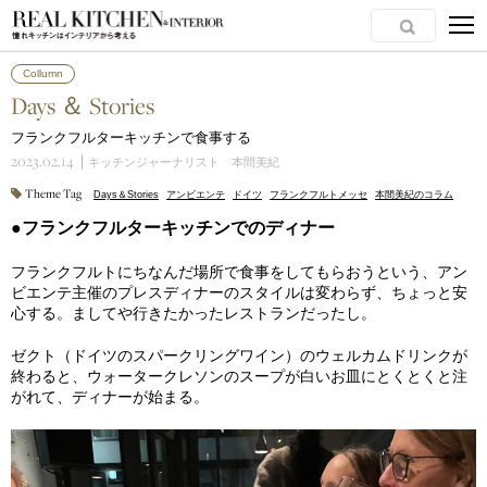
Collumn
Days ＆ Stories
フランクフルターキッチンで食事する
2023.02.14
キッチンジャーナリスト 本間美紀
Theme Tag
Days＆Stories
アンビエンテ
ドイツ
フランクフルトメッセ
本間美紀のコラム
●フランクフルターキッチンでのディナー
フランクフルトにちなんだ場所で食事をしてもらおうという、アン
ビエンテ主催のプレスディナーのスタイルは変わらず、ちょっと安
心する。ましてや行きたかったレストランだったし。
ゼクト（ドイツのスパークリングワイン）のウェルカムドリンクが
終わると、ウォータークレソンのスープが白いお皿にとくとくと注
がれて、ディナーが始まる。