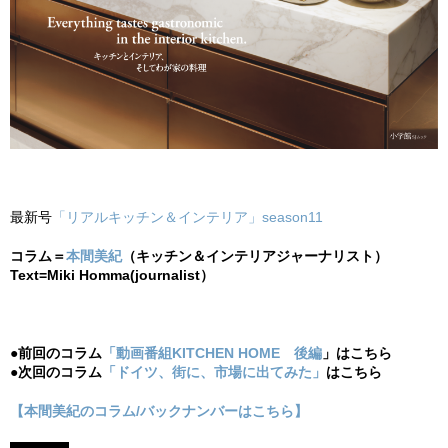
最新号
「リアルキッチン＆インテリア」season11
コラム＝
本間美紀
（キッチン＆インテリアジャーナリスト）
Text=Miki Homma(journalist）
●前回のコラム
「動画番組KITCHEN HOME 後編
」はこちら
●次回のコラム
「ドイツ、街に、市場に出てみた」
はこちら
【本間美紀のコラム/バックナンバーはこちら】