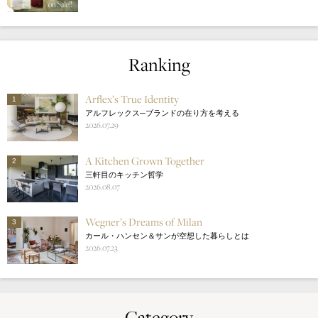
Ranking
Arflex’s True Identity
1
アルフレックス─ブランドの在り方を考える
2026.07.29
A Kitchen Grown Together
2
三軒目のキッチン哲学
2026.08.07
Wegner’s Dreams of Milan
3
カール・ハンセン＆サンが空想した暮らしとは
2026.07.23
Category