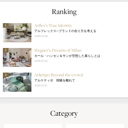
Ranking
Arflex’s True Identity
1
アルフレックス─ブランドの在り方を考える
2026.07.29
Wegner’s Dreams of Milan
2
カール・ハンセン＆サンが空想した暮らしとは
2026.07.23
Arketipo Beyond the crowd
3
アルケティポ 喧騒を離れて
2026.07.21
Category