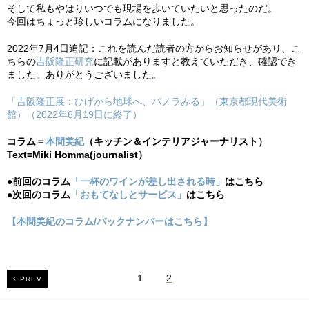
そして私もやはりいつでも現場を歩いていたいと思ったのだ。
今回はちょっと珍しいコラムになりました。
2022年7月4日追記：これを読んだ読者の方からお知らせがあり、こ
ちらの
吉阪隆正研究
に記載がありますと教えていただき、確認でき
ました。ありがとうございました。
「吉阪隆正展：ひげから地球へ、パノラみる」（東京都現代美術
館）（2022年6月19日に
終了）
コラム＝
本間美紀
（キッチン＆インテリアジャーナリスト）
Text=Miki Homma(journalist）
●前回のコラム
「一杯のワインが差し出される時」
はこちら
●次回のコラム
「おもてなしとサービス」
はこちら
【本間美紀のコラム/バックナンバーはこちら】
1
2
PREV