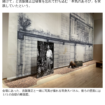
賭けて」と吉阪隆正は寝食を忘れて打ち込む「本気のあそび」を実
践していたという。
会場にあった、吉阪隆正と一緒に写真が撮れる等身大パネル。後ろの壁面には
１/１の自邸の断面図。