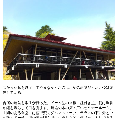
若かった私を魅了してやまなかったのは、その建築だったと今は確
信している。
合宿の運営も学生が行った。ドーム型の屋根に鐘付き堂。朝は当番
が鐘を鳴らして目を覚ます。無垢の木の床の広いセミナールーム。
土間のある食堂には薪で焚くダルマストーブ。テラスの下に外と中
を繋ぐポーチ。囲炉裏を囲んで、山道具などの備品を手入れできる