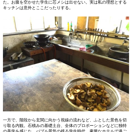
た。お腹を空かせた学生に芯メシは出せない。実は私の理想とする
キッチンは意外とここだったりする。
一方で、階段から玄関に向かう視線の流れなど、ふとした景色を切
り取る内観。石積みの基礎土台、全体のプロポーションなどに独特
の美学を感じた。バブル景気の残る学生時代、豪華なホテルで過ご