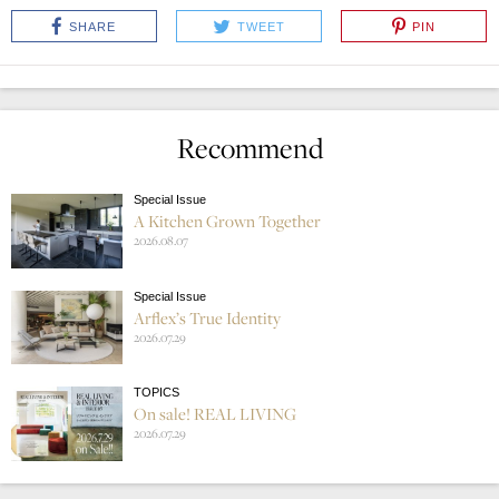
SHARE
TWEET
PIN
Recommend
Special Issue
A Kitchen Grown Together
2026.08.07
Special Issue
Arflex’s True Identity
2026.07.29
TOPICS
On sale! REAL LIVING
2026.07.29