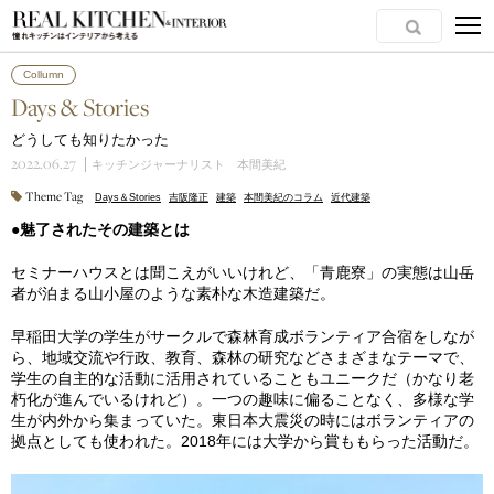
Collumn
Days & Stories
どうしても知りたかった
2022.06.27
キッチンジャーナリスト 本間美紀
Theme Tag
Days＆Stories
吉阪隆正
建築
本間美紀のコラム
近代建築
●魅了されたその建築とは
セミナーハウスとは聞こえがいいけれど、「青鹿寮」の実態は山岳
者が泊まる山小屋のような素朴な木造建築だ。
早稲田大学の学生がサークルで森林育成ボランティア合宿をしなが
ら、地域交流や行政、教育、森林の研究などさまざまなテーマで、
学生の自主的な活動に活用されていることもユニークだ（かなり老
朽化が進んでいるけれど）。一つの趣味に偏ることなく、多様な学
生が内外から集まっていた。東日本大震災の時にはボランティアの
拠点としても使われた。2018年には大学から賞ももらった活動だ。