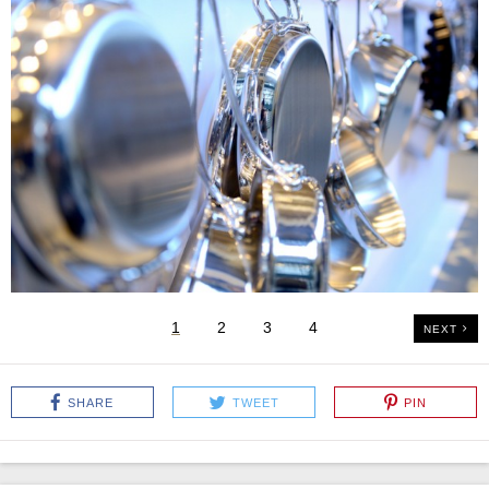
1
2
3
4
NEXT
SHARE
TWEET
PIN