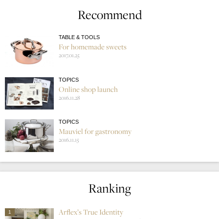
Recommend
TABLE & TOOLS
For homemade sweets
2017.01.25
TOPICS
Online shop launch
2016.11.28
TOPICS
Mauviel for gastronomy
2016.11.15
Ranking
Arflex’s True Identity
1