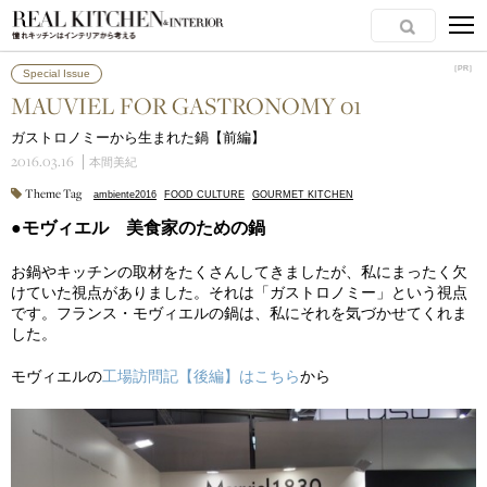
［PR］
［PR］
Special Issue
MAUVIEL FOR GASTRONOMY 01
ガストロノミーから生まれた鍋【前編】
2016.03.16
本間美紀
Theme Tag
ambiente2016
FOOD CULTURE
GOURMET KITCHEN
●モヴィエル 美食家のための鍋
お鍋やキッチンの取材をたくさんしてきましたが、私にまったく欠
けていた視点がありました。それは「ガストロノミー」という視点
です。フランス・モヴィエルの鍋は、私にそれを気づかせてくれま
した。
モヴィエルの
工場訪問記【後編】はこちら
から