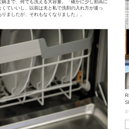
大鍋まで、何でも洗える大容量。「確かに少し割高に
なくていいし、以前は夫と私で洗剤の入れ方が違っ
ありましたが、それもなくなりました」。
R
S
定