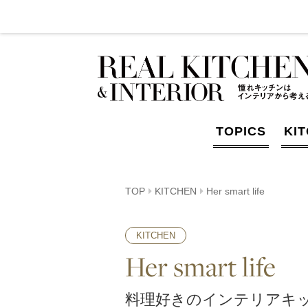
TOPICS
KI
TOP
KITCHEN
Her smart life
KITCHEN
Her smart life
料理好きのインテリアキッ