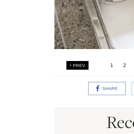
1
2
PREV
SHARE
Re