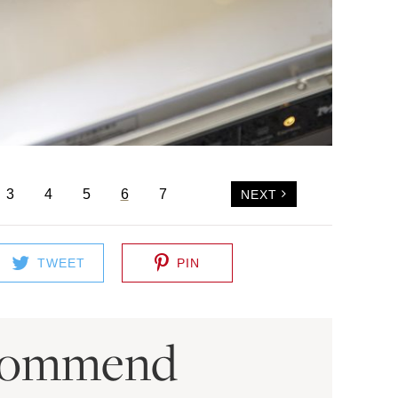
3
4
5
6
7
NEXT
TWEET
PIN
commend