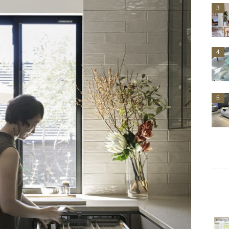
3
4
5