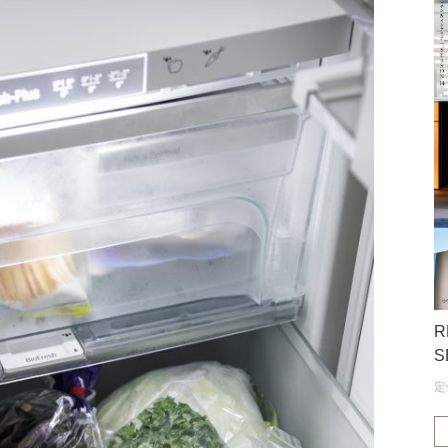
R
S
定