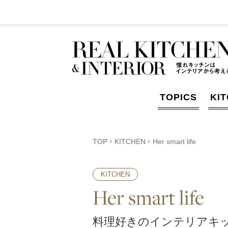
TOPICS
KI
TOP
KITCHEN
Her smart life
KITCHEN
Her smart life
料理好きのインテリアキッ