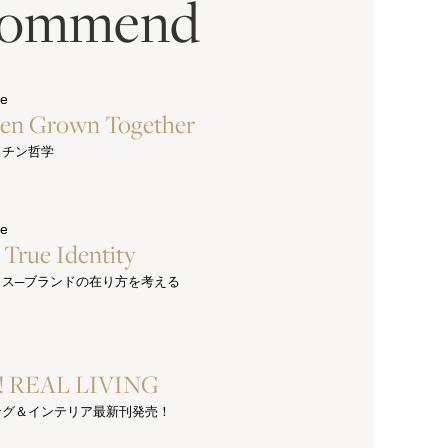
commend
ue
hen Grown Together
ッチン哲学
ue
s True Identity
クス─ブランドの在り方を考える
e! REAL LIVING
ング＆インテリア最新刊発売！