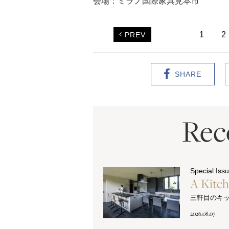
会場：ミラノ国際家具見本市
1
2
PREV
SHARE
Re
Special Iss
A Kitc
三軒目のキ
2026.08.07