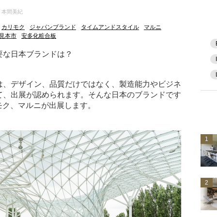
 本間美紀
カリモク
ジャパンブランド
タイムアンドスタイル
マルニ
見本市
安多化粧合板
要な日本ブランドは？
は、デザイン、品質だけではなく、製造能力やビジネ
て、出展が認められます。そんな日本のブランドです
モク、マルニが出展します。
1
2