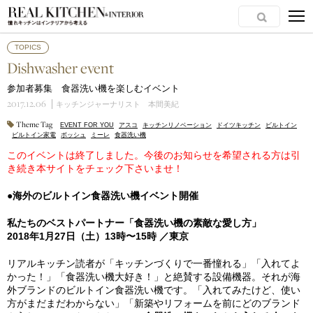
TOPICS
Dishwasher event
参加者募集 食器洗い機を楽しむイベント
2017.12.06
キッチンジャーナリスト 本間美紀
Theme Tag
EVENT FOR YOU
アスコ
キッチンリノベーション
ドイツキッチン
ビルトイン
ビルトイン家電
ボッシュ
ミーレ
食器洗い機
このイベントは終了しました。今後のお知らせを希望される方は引
き続き本サイトをチェック下さいませ！
●海外のビルトイン食器洗い機イベント開催
私たちのベストパートナー「食器洗い機の素敵な愛し方」
2018年1月27日（土）13時〜15時 ／東京
リアルキッチン読者が「キッチンづくりで一番憧れる」「入れてよ
かった！」「食器洗い機大好き！」と絶賛する設備機器。それが海
外ブランドのビルトイン食器洗い機です。「入れてみたけど、使い
方がまだまだわからない」「新築やリフォームを前にどのブランド