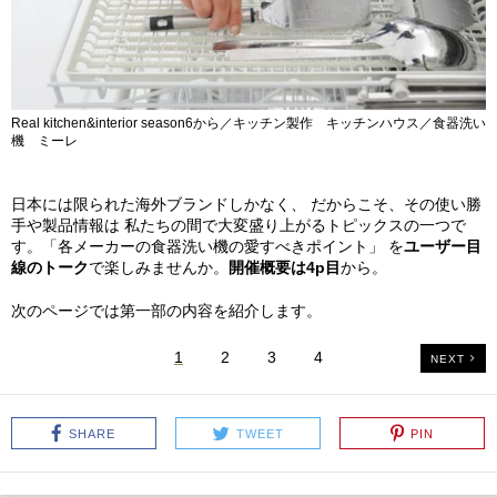
Real kitchen&interior season6から／キッチン製作 キッチンハウス／食器洗い
機 ミーレ
日本には限られた海外ブランドしかなく、 だからこそ、その使い勝
手や製品情報は 私たちの間で大変盛り上がるトピックスの一つで
す。「各メーカーの食器洗い機の愛すべきポイント」 を
ユーザー目
線のトーク
で楽しみませんか。
開催概要は4p目
から。
次のページでは第一部の内容を紹介します。
1
2
3
4
NEXT
SHARE
TWEET
PIN