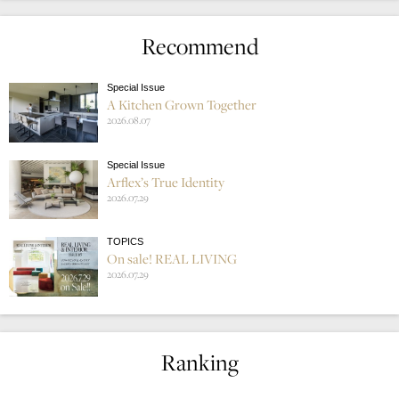
Recommend
Special Issue
A Kitchen Grown Together
2026.08.07
Special Issue
Arflex’s True Identity
2026.07.29
TOPICS
On sale! REAL LIVING
2026.07.29
Ranking