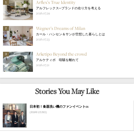
Arflex’s True Identity
1
アルフレックス─ブランドの在り方を考える
2026.07.29
Wegner’s Dreams of Milan
2
カール・ハンセン＆サンが空想した暮らしとは
2026.07.23
Arketipo Beyond the crowd
3
アルケティポ 喧騒を離れて
2026.07.21
Stories You May Like
日本初！食器洗い機のファンイベント01
(2018年1月29日)