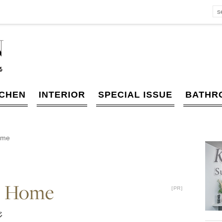
TCHEN
INTERIOR
SPECIAL ISSUE
BATHR
 Home
One Home
［PR］
［PR］
ジ