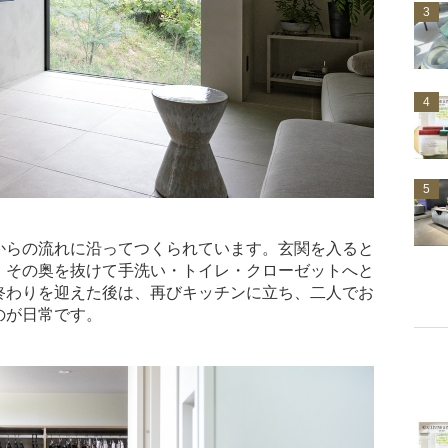
3
4
5
からの流れに沿ってつくられています。玄関を入ると
、その奥を抜けて手洗い・トイレ・クローゼットへと
終わりを迎えた後は、再びキッチンに立ち、二人でお
のが日常です。