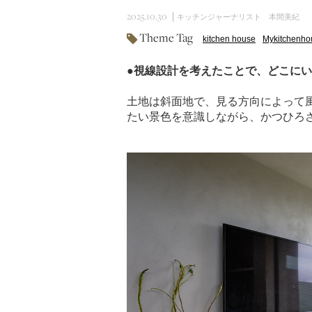
2025.10.30
キッチンジャーナリスト 本間美紀
Theme Tag
kitchen house
Mykitchenho
●視線設計を考えたことで、どこに
土地は斜面地で、見る方向によって
たい景色を意識しながら、かつひろ