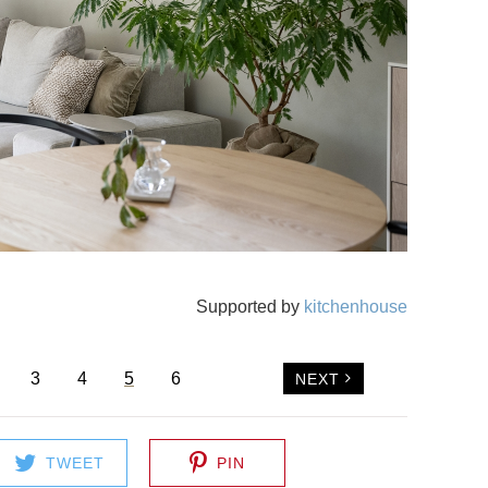
Supported by
kitchenhouse
3
4
5
6
NEXT
TWEET
PIN