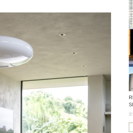
R
S
定