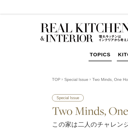
TOPICS
KI
TOP
Special Issue
Two Minds, One
Special Issue
Two Minds, 
この家は二人のチャレン