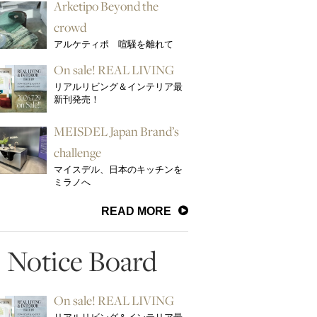
Arketipo Beyond the
crowd
アルケティポ 喧騒を離れて
On sale! REAL LIVING
リアルリビング＆インテリア最
新刊発売！
MEISDEL Japan Brand’s
challenge
マイスデル、日本のキッチンを
ミラノへ
READ MORE
Notice Board
On sale! REAL LIVING