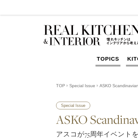
TOPICS
KI
TOP
Special Issue
ASKO Scandinavian
Special Issue
ASKO Scandinav
アスコが75周年イベント