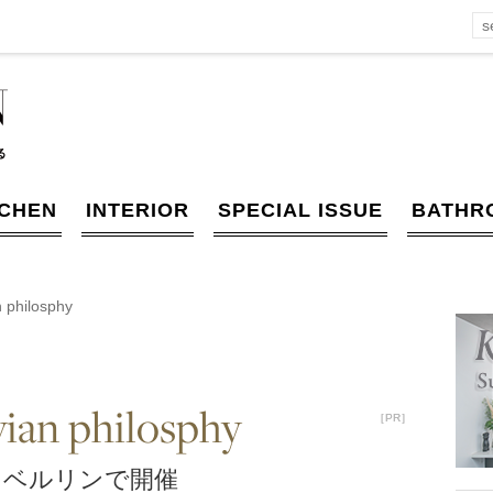
TCHEN
INTERIOR
SPECIAL ISSUE
BATHR
 philosphy
ian philosphy
［PR］
［PR］
をベルリンで開催