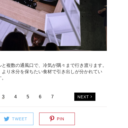
ルと複数の通風口で、冷気が隅々まで行き渡ります。
、より水分を保ちたい食材で引き出しが分かれてい
す。
3
4
5
6
7
NEXT
TWEET
PIN