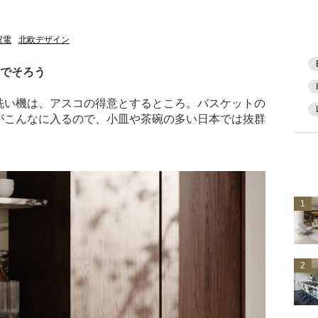
家電
北欧デザイン
コでそろう
洗い機は、アスコの得意とするところ。バスケットの
がこんなに入るので、小皿や茶碗の多い日本では抜群
1
2