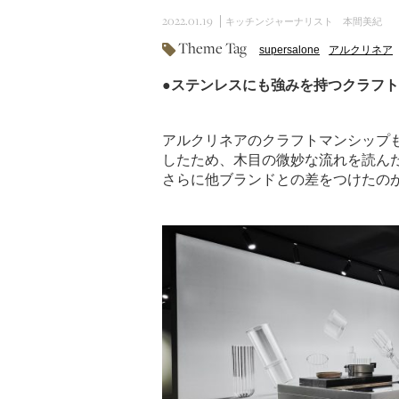
2022.01.19
キッチンジャーナリスト 本間美紀
Theme Tag
supersalone
アルクリネア
●ステンレスにも強みを持つクラフ
アルクリネアのクラフトマンシップ
したため、木目の微妙な流れを読ん
さらに他ブランドとの差をつけたの