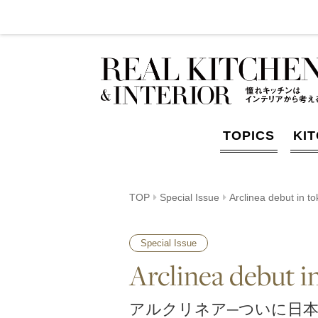
TOPICS
KI
TOP
Special Issue
Arclinea debut in t
Special Issue
Arclinea debut i
アルクリネア─ついに日