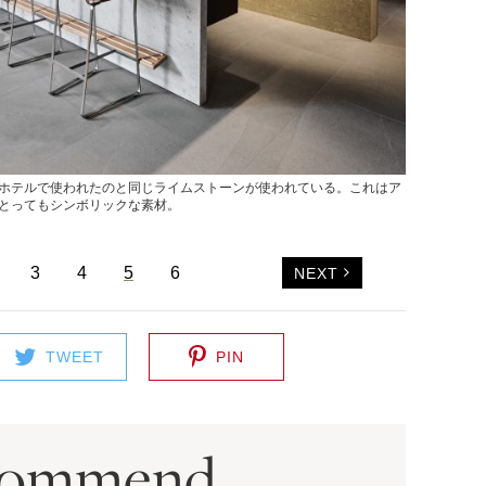
ホテルで使われたのと同じライムストーンが使われている。これはア
とってもシンボリックな素材。
3
4
5
6
NEXT
TWEET
PIN
commend