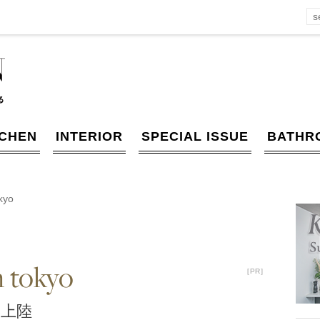
TCHEN
INTERIOR
SPECIAL ISSUE
BATHR
okyo
n tokyo
［PR］
［PR］
本上陸