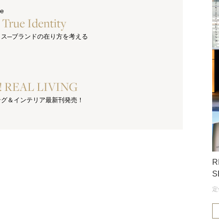
ue
s True Identity
クス─ブランドの在り方を考える
e! REAL LIVING
ング＆インテリア最新刊発売！
R
S
定