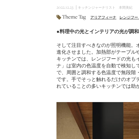
2022.12.23
キッチンジャーナリスト 本間美紀
Theme Tag
アリアフィーナ
レンジフー
●料理中の光とインテリアの光が調
そして注目すべきなのが照明機能。
進化させました。加熱部がテーブル
キッチンでは、レンジフードの光も
ナ」は室内の色温度を自動で検知して
で、周囲と調和する色温度で無段階
です。手でそっと触れるだけのオプ
れていることの多いキッチンでは助