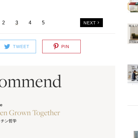
2
3
4
5
NEXT
TWEET
PIN
commend
ue
hen Grown Together
ッチン哲学