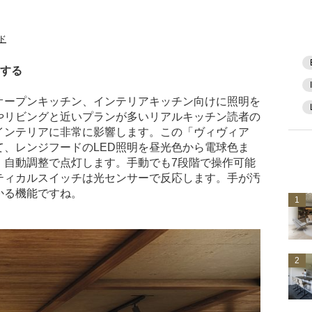
ド
和する
オープンキッチン、インテリアキッチン向けに照明を
やリビングと近いプランが多いリアルキッチン読者の
インテリアに非常に影響します。この「ヴィヴィア
、レンジフードのLED照明を昼光色から電球色ま
・自動調整で点灯します。手動でも7段階で操作可能
ティカルスイッチは光センサーで反応します。手が汚
かる機能ですね。
1
2