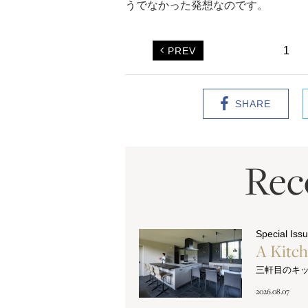
うでなかった発想なのです。
1
PREV
SHARE
Re
Special Iss
A Kitc
三軒目のキ
2026.08.07