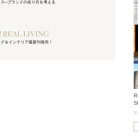
クス─ブランドの在り方を考える
e! REAL LIVING
ング＆インテリア最新刊発売！
R
S
定