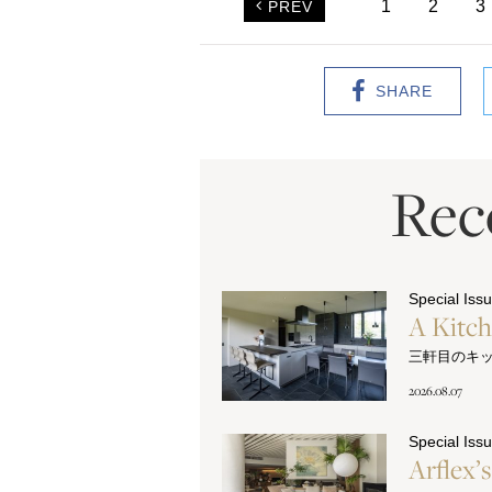
1
2
3
PREV
SHARE
Re
Special Iss
A Kitc
三軒目のキ
2026.08.07
Special Iss
Arflex’