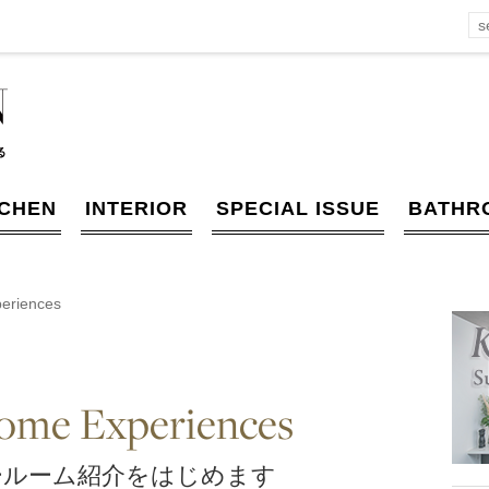
TCHEN
INTERIOR
SPECIAL ISSUE
BATHR
eriences
ome Experiences
ールーム紹介をはじめます