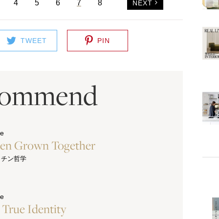
4
5
6
7
8
NEXT
TWEET
PIN
commend
ue
hen Grown Together
ッチン哲学
ue
s True Identity