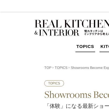
TOPICS
KI
TOP
TOPICS
Showrooms Become Exp
TOPICS
Showrooms Bec
「体験」になる最新ショ