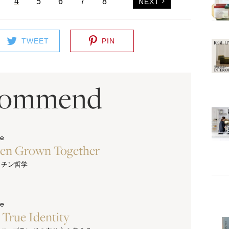
4
5
6
7
8
NEXT
TWEET
PIN
commend
ue
hen Grown Together
ッチン哲学
ue
s True Identity