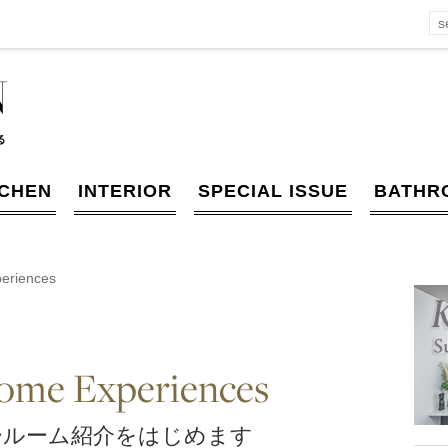
TCHEN
INTERIOR
SPECIAL ISSUE
BATHR
eriences
ome Experiences
ールーム紹介をはじめます