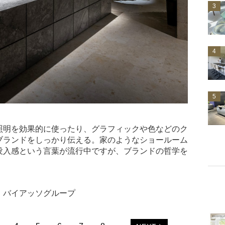
3
4
5
照明を効果的に使ったり、グラフィックや色などのク
ブランドをしっかり伝える。家のようなショールーム
没入感という言葉が流行中ですが、ブランドの哲学を
。
・バイアッソグループ