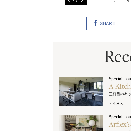
1
2
3
PREV
SHARE
Re
Special Iss
A Kitc
三軒目のキ
2026.08.07
Special Iss
Arflex’