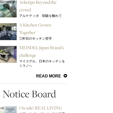
Arketipo Beyond the
crowd
アルケティポ 喧騒を離れて
A Kitchen Grown
Together
三軒目のキッチン哲学
MEISDEL Japan Brand’s
challenge
マイスデル、日本のキッチンを
ミラノへ
READ MORE
Notice Board
On sale! REAL LIVING