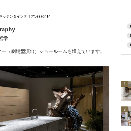
キッチン＆インテリアSesaon14
raphy
哲学
ィー（劇場型演出）ショールームも増えています。
1
2