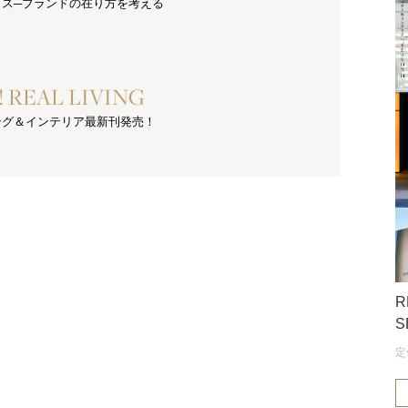
クス─ブランドの在り方を考える
e! REAL LIVING
ング＆インテリア最新刊発売！
R
S
定