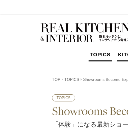
TOPICS
KI
TOP
TOPICS
Showrooms Become Exp
TOPICS
Showrooms Bec
「体験」になる最新ショ