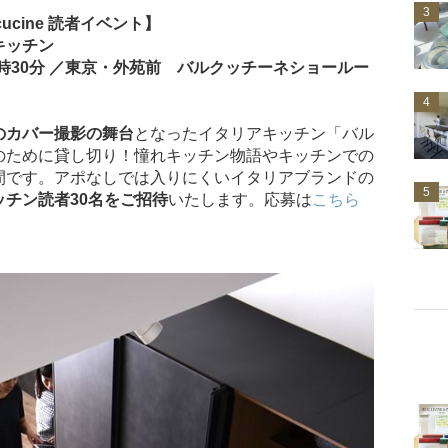
3
alcucine 読者イベント】
キッチン
〜15時30分 ／東京・外苑前 バルクッチーネショールー
4
のカバー撮影の舞台
となったイタリアキッチン「バル
のために貸し切り！憧れキッチン物語やキッチンでの
間です。アポなしでは入りにくいイタリアブランドの
5
ッチン読者30名をご招待
いたします。応募は
こちら