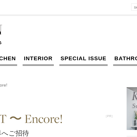
TCHEN
INTERIOR
SPECIAL ISSUE
BATHR
ore!
T 〜 Encore!
［PR］
世界へご招待