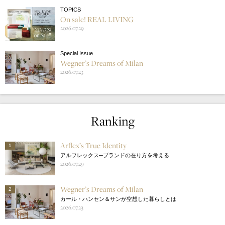
TOPICS
On sale! REAL LIVING
2026.07.29
Special Issue
Wegner’s Dreams of Milan
2026.07.23
Ranking
Arflex’s True Identity
1
アルフレックス─ブランドの在り方を考える
2026.07.29
Wegner’s Dreams of Milan
2
カール・ハンセン＆サンが空想した暮らしとは
2026.07.23