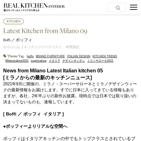
KITCHEN
Latest Kitchen from Milano 09
Boffi ／ ボッフィ
2021.11.25
キッチンジャーナリスト 本間美紀
Theme Tag
boffo
BRAND FURNITURE
ITALIAN DESIGN
KITCHEN TREND
Milanosalone2021
supersalone
イタリア
デザインキッチン
ミラノサローネ2021
News from Milano Latest Italian kitchen 05
[ミラノからの最新のキッチンニュース]
2021年9月に開催の、ミラノ・スーパーサローネとミラノデザインウィー
クの最新情報をお届けします。すでに日本に入ってきている情報もあり
ますが、各社、2年半ぶりの新作お披露。現時点では日本では取り扱いの
決まってないものも、速報しています。
[ Boffi ／ ボッフィ イタリア ]
●ボッフィーよりリアルな空間へ
ボッフィはイタリアキッチンの中でもトップクラスとされているブ