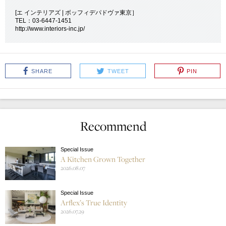
[エ インテリアズ | ボッフィデパドヴァ東京］
TEL：03-6447-1451
http://www.interiors-inc.jp/
SHARE
TWEET
PIN
Recommend
Special Issue
A Kitchen Grown Together
2026.08.07
Special Issue
Arflex’s True Identity
2026.07.29