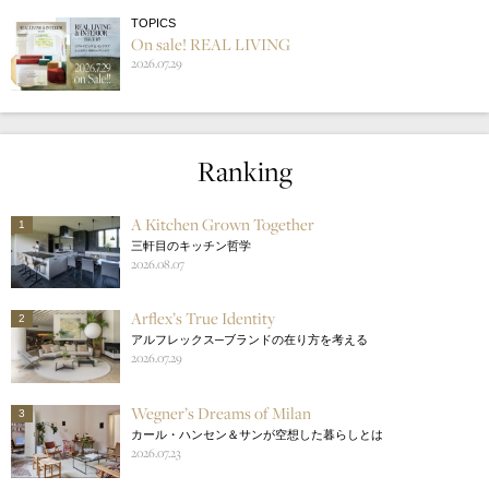
TOPICS
On sale! REAL LIVING
2026.07.29
Ranking
A Kitchen Grown Together
1
三軒目のキッチン哲学
2026.08.07
Arflex’s True Identity
2
アルフレックス─ブランドの在り方を考える
2026.07.29
Wegner’s Dreams of Milan
3
カール・ハンセン＆サンが空想した暮らしとは
2026.07.23