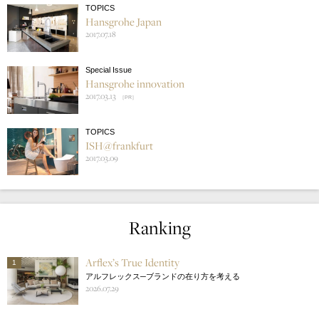
TOPICS
Hansgrohe Japan
2017.07.18
Special Issue
Hansgrohe innovation
2017.03.13
［PR］
TOPICS
ISH@frankfurt
2017.03.09
Ranking
Arflex’s True Identity
1
アルフレックス─ブランドの在り方を考える
2026.07.29