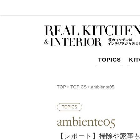
TOPICS
KI
TOP
TOPICS
ambiente05
TOPICS
ambiente05
【レポート】掃除や家事