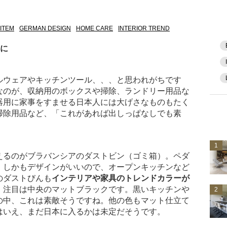
ITEM
GERMAN DESIGN
HOME CARE
INTERIOR TREND
なに
ルウェアやキッチンツール、、、と思われがちです
なのが、収納用のボックスや掃除、ランドリー用品な
器用に家事をすませる日本人には大げさなものもたく
掃除用品など、「これがあれば出しっぱなしでも素
1
えるのがブラバンシアのダストビン（ゴミ箱）。ペダ
。しかもデザインがいいので、オープンキッチンなど
のダストびんも
インテリアや家具のトレンドカラーが
。注目は中央のマットブラックです。黒いキッチンや
2
の中、これは素敵そうですね。他の色もマット仕立て
はいえ、まだ日本に入るかは未定だそうです。