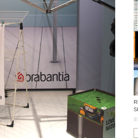
R
S
定