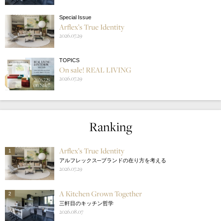
Special Issue
Arflex’s True Identity
2026.07.29
TOPICS
On sale! REAL LIVING
2026.07.29
Ranking
Arflex’s True Identity
1
アルフレックス─ブランドの在り方を考える
2026.07.29
A Kitchen Grown Together
2
三軒目のキッチン哲学
2026.08.07