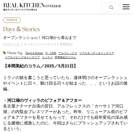
TOPICS
Days＆Stories
オープンラッシュ02！河口湖から青山まで
2025.05.22
キッチンジャーナリスト本間美紀
Theme Tag
Days＆Stories
G：LINE
アルフレックス
リアルキッチン＆インテリア
リアルリビング＆インテリア
リンナイ
本間美紀のコラム
【本間美紀のコラム／2025／5月21日】
ミラノの旅を書こうと思っていたら、連休明けのオープンラッシュ
やイベントに日々、駆け回る日々が始まった、、、というお話の後
編。
・河口湖のヴィッラのビフォア＆アフター
名古屋クチーナ出張の翌日、アルフレックスの「カーサミア河口
湖」の内覧会プレスツアーがあった。昨年、リニューアル前のビフ
ォア＆アフターを見せてもらって、それだけでも経年変化の深み感
じる建物に感激したのに、今回はさらにブラッシュアップされてい
るという。