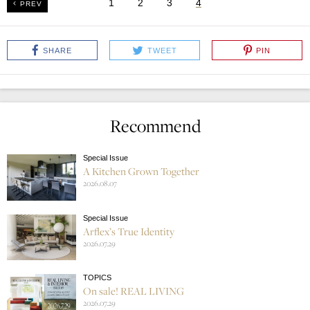
1
2
3
4
PREV
SHARE
TWEET
PIN
Recommend
Special Issue
A Kitchen Grown Together
2026.08.07
Special Issue
Arflex’s True Identity
2026.07.29
TOPICS
On sale! REAL LIVING
2026.07.29