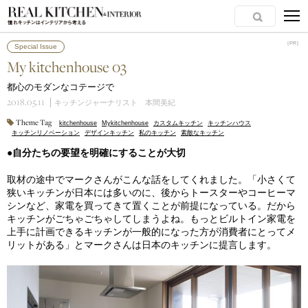
［PR］
［PR］
Special Issue
My kitchenhouse 03
都心のモダンなコテージで
2018.05.11
キッチンジャーナリスト 本間美紀
Theme Tag
kitchenhouse
Mykitchenhouse
カスタムキッチン
キッチンハウス
キッチンリノベーション
デザインキッチン
私のキッチン
素敵なキッチン
●自分たちの要望を明確にすることが大切
取材の途中でマークさんがこんな話をしてくれました。「小さくて
狭いキッチンが日本には多いのに、後からトースターやコーヒーマ
シンなど、家電を買ってきて置くことが前提になっている。だから
キッチンがごちゃごちゃしてしまうよね。もっとビルトイン家電を
上手に計画できるキッチンが一般的になった方が消費者にとってメ
リットがある」とマークさんは日本のキッチンに提言します。