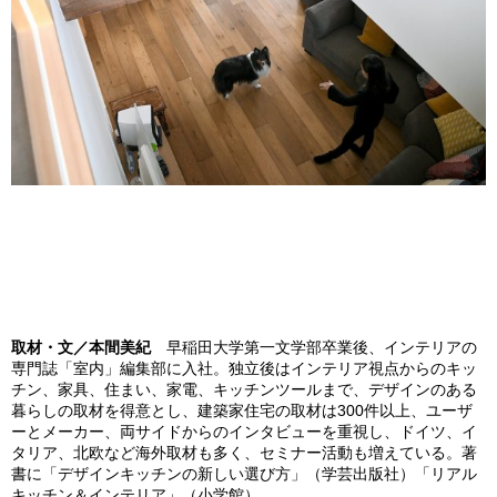
取材・文／本間美紀
早稲田大学第一文学部卒業後、インテリアの
専門誌「室内」編集部に入社。独立後はインテリア視点からのキッ
チン、家具、住まい、家電、キッチンツールまで、デザインのある
暮らしの取材を得意とし、建築家住宅の取材は300件以上、ユーザ
ーとメーカー、両サイドからのインタビューを重視し、ドイツ、イ
タリア、北欧など海外取材も多く、セミナー活動も増えている。著
書に「デザインキッチンの新しい選び方」（学芸出版社）「リアル
キッチン＆インテリア」（小学館）