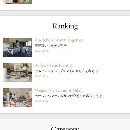
Ranking
A Kitchen Grown Together
1
三軒目のキッチン哲学
2026.08.07
Arflex’s True Identity
2
アルフレックス─ブランドの在り方を考える
2026.07.29
Wegner’s Dreams of Milan
3
カール・ハンセン＆サンが空想した暮らしとは
2026.07.23
Category