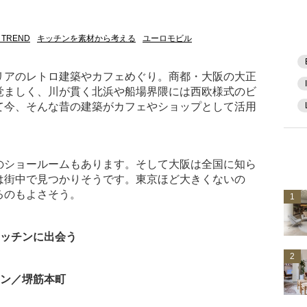
 TREND
キッチンを素材から考える
ユーロモビル
リアのレトロ建築やカフェめぐり。商都・大阪の大正
覚ましく、川が貫く北浜や船場界隈には西欧様式のビ
て今、そんな昔の建築がカフェやショップとして活用
のショールームもあります。そして大阪は全国に知ら
は街中で見つかりそうです。東京ほど大きくないの
るのもよさそう。
1
キッチンに出会う
2
チン／堺筋本町