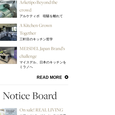
Arketipo Beyond the
crowd
アルケティポ 喧騒を離れて
A Kitchen Grown
Together
三軒目のキッチン哲学
MEISDEL Japan Brand’s
challenge
マイスデル、日本のキッチンを
ミラノへ
READ MORE
Notice Board
On sale! REAL LIVING