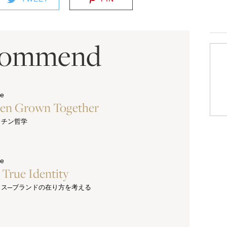
commend
ue
hen Grown Together
ッチン哲学
ue
s True Identity
クス─ブランドの在り方を考える