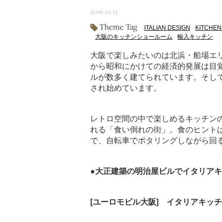
2016.10.15
Theme Tag
ITALIAN DESIGN
KITCHEN
大阪のキッチンショールーム
輸入キッチン
大阪で楽しみたいのは北浜・船場エ
から昭和にかけての経済的発展は目
ルが数多く建てられています。そし
され始めています。
レトロ空間の中で楽しめるキッチン
れる「食い倒れの街」。食のヒント
で、自転車でポタリングしながら回
●大正建築の明治屋ビルでイタリア
[ユーロモビル大阪] イタリアキッ