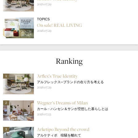
2026.07.29
TOPICS
On sale! REAL LIVING
2026.07.29
Ranking
Arflex’s True Identity
1
アルフレックス─ブランドの在り方を考える
2026.07.29
Wegner’s Dreams of Milan
2
カール・ハンセン＆サンが空想した暮らしとは
2026.07.23
Arketipo Beyond the crowd
3
アルケティポ 喧騒を離れて