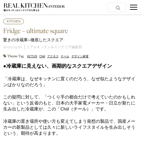
KITCHEN
Fridge – ultimate square
驚きの冷蔵庫─徹底したスクエア
2022.04.20
リアルキッチン＆インテリア編集部
Theme Tag
ACTUS
Chiil
アクタス
チール
デザイン家電
●冷蔵庫に見えない、画期的なスクエアデザイン
「冷蔵庫は、なぜキッチンに置くのだろう、なぜ似たようなデザイ
ンばかりなのだろう」
この疑問に対して、「つくり手の都合だけで考えていたのかもしれ
ない」という反省のもと、日本の大手家電メーカー・日立が新たに
生み出した冷蔵庫が、この「Chiil（チール）」です。
冷蔵庫の置き場所や使い方も変えてしまう発想の製品で、国産メー
カーの新製品としては久々に新しいライフスタイルを生み出しそう
という、期待が高まります。