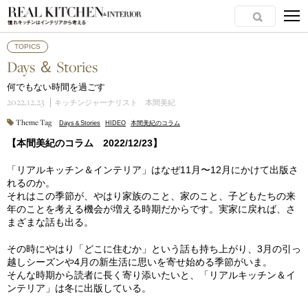
TOPICS
Days ＆ Stories
何でもない時間を過ごす
2022.12.23
キッチンジャーナリスト 本間美紀
Theme Tag
Days＆Stories
HIDEO
本間美紀のコラム
【本間美紀のコラム 2022/12/23】
「リアルキッチン＆インテリア」はなぜ11月〜12月にかけて出版さ
れるのか。
それはこの季節が、やはり家族のこと、家のこと、子どもたちの来
年のことを考える機会が増える時期だからです。実家に戻れば、さ
まざまな話も出る。
その時にやはり「どこに住むか」という話も持ち上がり、3月の引っ
越しシーズンや4月の新生活に思いを寄せ始める季節がいま。
そんな時期から読者に長く寄り添いたいと、「リアルキッチン＆イ
ンテリア」は冬に出版している。