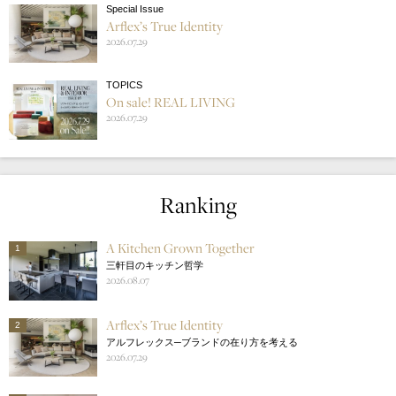
Special Issue
Arflex’s True Identity
2026.07.29
TOPICS
On sale! REAL LIVING
2026.07.29
Ranking
A Kitchen Grown Together
1
三軒目のキッチン哲学
2026.08.07
Arflex’s True Identity
2
アルフレックス─ブランドの在り方を考える
2026.07.29