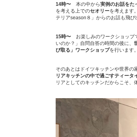
14時〜
本の中から
実例のお話をた
を考える上での
セオリー
を考えます
テリアseason８」からのお話も飛
15時〜
お楽しみのワークショップで
いのか？」自問自答の時間の後に、
び取る」ワークショップ
を行います
そのあとはドイツキッチンや世界の
リアキッチンの中で過ごすティータ
リアとしてのキッチンだからこそ、