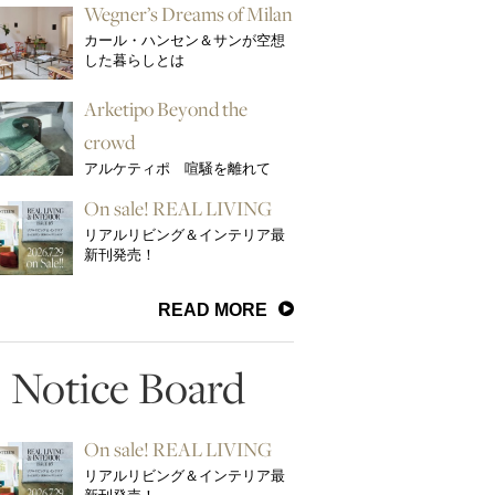
Wegner’s Dreams of Milan
カール・ハンセン＆サンが空想
した暮らしとは
Arketipo Beyond the
crowd
アルケティポ 喧騒を離れて
On sale! REAL LIVING
リアルリビング＆インテリア最
新刊発売！
READ MORE
Notice Board
On sale! REAL LIVING
リアルリビング＆インテリア最