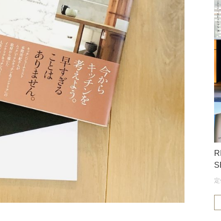
R
S
定