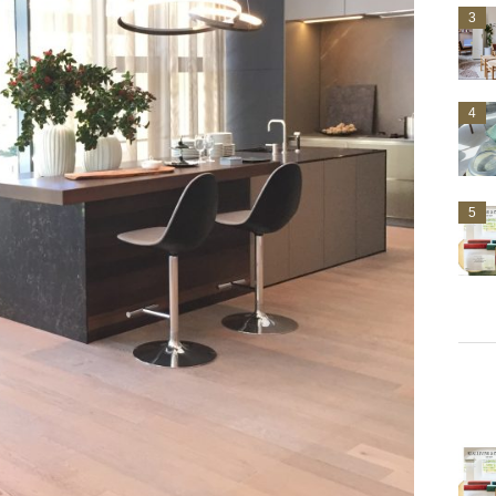
3
4
5