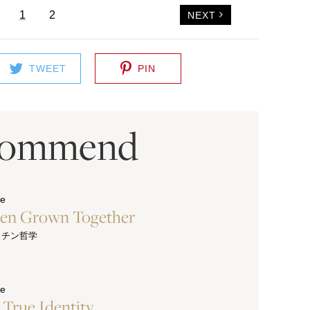
1
2
NEXT
TWEET
PIN
commend
ue
hen Grown Together
ッチン哲学
ue
s True Identity