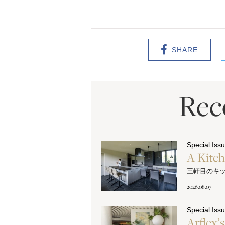
SHARE
Re
Special Iss
A Kitc
三軒目のキ
2026.08.07
Special Iss
Arflex’