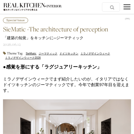
［PR］
［PR］
Special Issue
SieMatic -The architecture of perception
「建築の知覚」をキッチンに─ジーマティック
2026.06.12
Theme Tag
SieMatic
ジーマティック
ドイツキッチン
ミラノデザインウィーク
ミラノデザインウィーク2026
●感覚を形にする「ラグジュアリーキッチン」
ミラノデザインウィークでまず紹介したいのが、イタリアではなく
ドイツキッチンのジーマティックです。今年で創業97年目を迎えま
す。