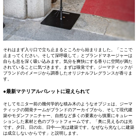
それはまず入り口で立ち止まるところから始まりました。「ここで
止まってください。そして深呼吸して」とブランドマネージャーは
自らも息を深く吸い込みます。気分を爽快にする香りに空間が満た
されていることに気づきます。まずは嗅覚です。ジーマティックが
ブランドのイメージから調香したオリジナルフレグランスが香りま
す。
●最新マテリアルパレットに迎えられて
そしてモニター前の幾何学的な積み木のようなオブジェは、ジーマ
ティックの開発チームがブランドのアーカイブから、そして現代建
築やモダンファニチャー、自然など多くの要素から慎重にキュレー
ションした素材と色のプラットフォームです。「奥に見えるのは光
です。夕日、日の出、日中──光は建築です。なぜなら光なしに建築
は成立しないからです」と説明します。