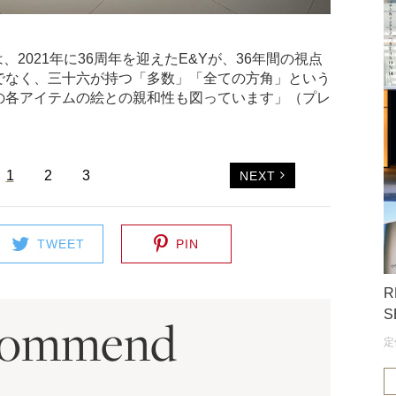
ws」は、2021年に36周年を迎えたE&Yが、36年間の視点
でなく、三十六が持つ「多数」「全ての方角」という
の各アイテムの絵との親和性も図っています」（プレ
1
2
3
NEXT
TWEET
PIN
R
S
commend
定