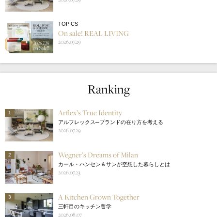
TOPICS
On sale! REAL LIVING
2026.07.29
Ranking
Arflex’s True Identity
1
アルフレックス─ブランドの在り方を考える
2026.07.29
Wegner’s Dreams of Milan
2
カール・ハンセン＆サンが空想した暮らしとは
2026.07.23
A Kitchen Grown Together
3
三軒目のキッチン哲学
2026.08.07