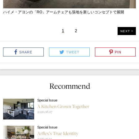
ハイメ・アヨンの「RO」アームチェアも張地を新しいコンセプトで展開
1
2
NEXT
SHARE
TWEET
PIN
Recommend
Special Issue
A Kitchen Grown Together
2026.08.07
Special Issue
Arflex’s True Identity
2026.07.29