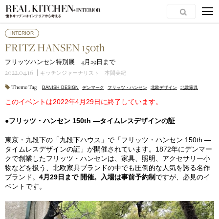
INTERIOR
FRITZ HANSEN 150th
フリッツハンセン特別展 4月29日まで
2022.04.16
キッチンジャーナリスト 本間美紀
Theme Tag
DANISH DESIGN
デンマーク
フリッツ・ハンセン
北欧デザイン
北欧家具
このイベントは2022年4月29日に終了しています。
●フリッツ・ハンセン 150th ―タイムレスデザインの証
東京・九段下の「九段下ハウス」で「フリッツ・ハンセン 150th ―
タイムレスデザインの証」が開催されています。1872年にデンマー
クで創業したフリッツ・ハンセンは、家具、照明、アクセサリー小
物などを扱う、北欧家具ブランドの中でも圧倒的な人気を誇る名作
ブランド。
4月29日まで 開催。入場は事前予約制
ですが、必見のイ
ベントです。