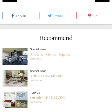
SHARE
TWEET
PIN
Recommend
Special Issue
A Kitchen Grown Together
2026.08.07
Special Issue
Arflex’s True Identity
2026.07.29
TOPICS
On sale! REAL LIVING
2026.07.29