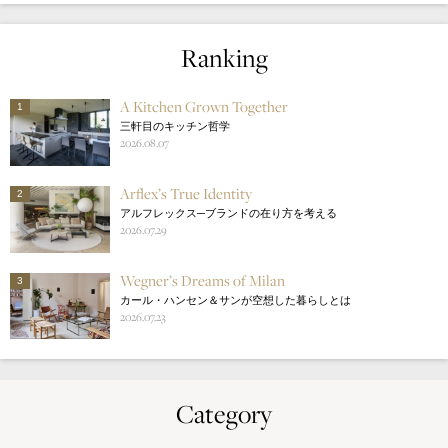
Ranking
A Kitchen Grown Together
1
三軒目のキッチン哲学
2026.08.07
Arflex’s True Identity
2
アルフレックス─ブランドの在り方を考える
2026.07.29
Wegner’s Dreams of Milan
3
カール・ハンセン＆サンが空想した暮らしとは
2026.07.23
Category