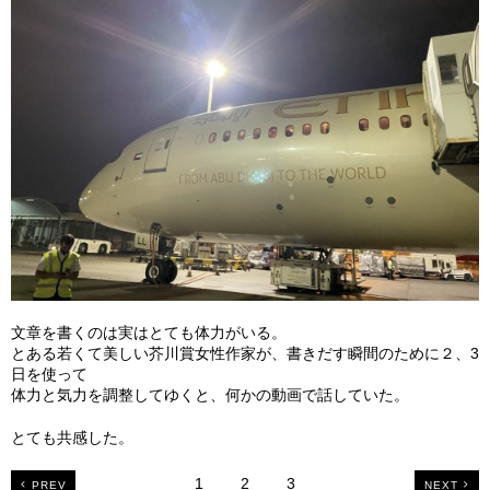
文章を書くのは実はとても体力がいる。
とある若くて美しい芥川賞女性作家が、書きだす瞬間のために２、3
日を使って
体力と気力を調整してゆくと、何かの動画で話していた。
とても共感した。
1
2
3
PREV
NEXT