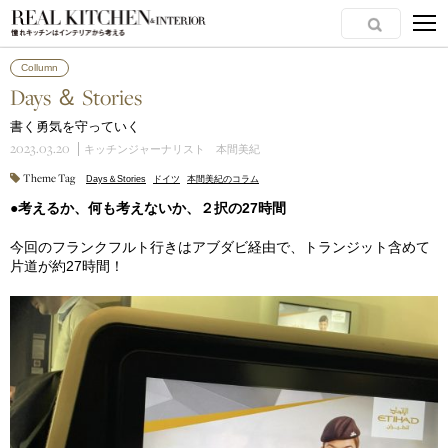
Collumn
Days ＆ Stories
書く勇気を守っていく
2023.03.20
キッチンジャーナリスト 本間美紀
Theme Tag
Days＆Stories
ドイツ
本間美紀のコラム
●考えるか、何も考えないか、２択の27時間
今回のフランクフルト行きはアブダビ経由で、トランジット含めて
片道が約27時間！