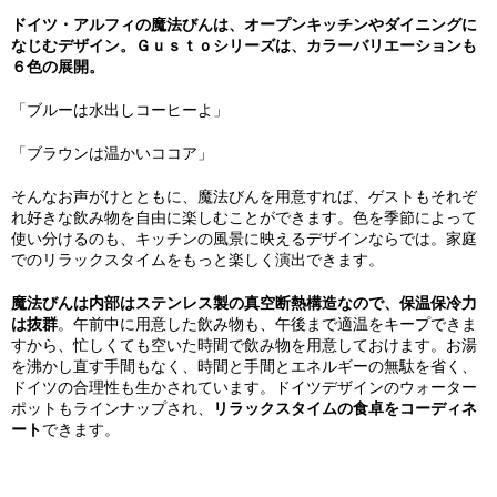
ドイツ・アルフィの魔法びんは、オープンキッチンやダイニングに
なじむデザイン。Ｇｕｓｔｏシリーズは、カラーバリエーションも
６色の展開。
「ブルーは水出しコーヒーよ」
「ブラウンは温かいココア」
そんなお声がけとともに、魔法びんを用意すれば、ゲストもそれぞ
れ好きな飲み物を自由に楽しむことができます。色を季節によって
使い分けるのも、キッチンの風景に映えるデザインならでは。家庭
でのリラックスタイムをもっと楽しく演出できます。
魔法びんは内部はステンレス製の真空断熱構造なので、保温保冷力
は抜群
。午前中に用意した飲み物も、午後まで適温をキープできま
すから、忙しくても空いた時間で飲み物を用意しておけます。お湯
を沸かし直す手間もなく、時間と手間とエネルギーの無駄を省く、
ドイツの合理性も生かされています。ドイツデザインのウォーター
ポットもラインナップされ、
リラックスタイムの食卓をコーディネ
ート
できます。