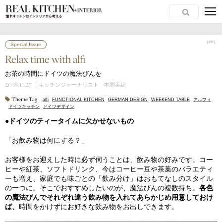
［PR］
［PR］
Special Issue
Relax time with alfi
お茶の時間にドイツの魔法びんを
2018.11.27
キッチンジャーナリスト 本間美紀
Theme Tag
alfi
FUNCTIONAL KITCHEN
GERMAN DESIGN
WEEKEND TABLE
アルフィ
ドイツキッチン
ドイツデザイン
●ドイツのティータイムに欠かせないもの
「お飲み物は何にする？」
お客様をお迎えした時に必ず伺うことは、飲み物の好みです。コー
ヒーや紅茶、ソフトドリンク、今はコーヒー豆や茶葉のバラエティ
ーも増え、家庭でも味ごとの「飲み分け」はおもてなしのスタイル
の一つに。そこでおすすめしたいのが、魔法びんの複数持ち。
各色
の魔法びんでそれぞれ違う飲み物を入れてあらかじめ用意しておけ
ば、
時間をかけずにお好きな飲み物をお出しできます。