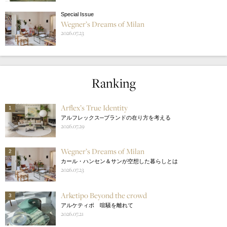
Special Issue
Wegner’s Dreams of Milan
2026.07.23
Ranking
Arflex’s True Identity
1
アルフレックス─ブランドの在り方を考える
2026.07.29
Wegner’s Dreams of Milan
2
カール・ハンセン＆サンが空想した暮らしとは
2026.07.23
Arketipo Beyond the crowd
3
アルケティポ 喧騒を離れて
2026.07.21