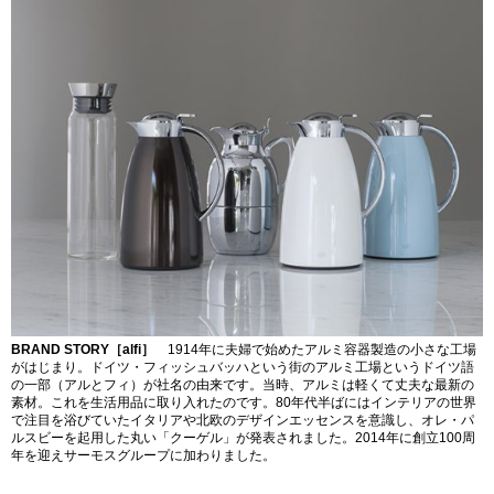
BRAND STORY［alfi］
1914年に夫婦で始めたアルミ容器製造の小さな工場
がはじまり。ドイツ・フィッシュバッハという街のアルミ工場というドイツ語
の一部（アルとフィ）が社名の由来です。当時、アルミは軽くて丈夫な最新の
素材。これを生活用品に取り入れたのです。80年代半ばにはインテリアの世界
で注目を浴びていたイタリアや北欧のデザインエッセンスを意識し、オレ・パ
ルスビーを起用した丸い「クーゲル」が発表されました。2014年に創立100周
年を迎えサーモスグループに加わりました。