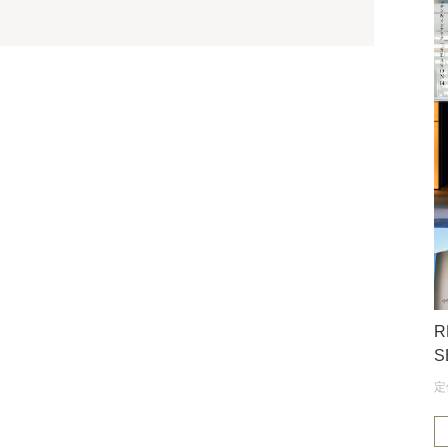
R
S
定