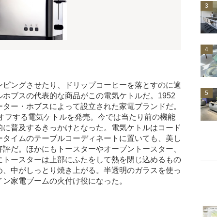
3
4
ンピングさせたり、ドリップコーヒーを落とすのに適
5
ホブスの代表的な商品がこの電気ケトルだ。1952
ーター・ホブスによって設立された家電ブランドだ。
源オフする電気ケトルを発売。今では当たり前の機能
的に普及するきっかけとなった。電気ケトルはコード
ータイムのテーブルコーディネートに置いても、美し
好評だ。ほかにもトースターやオーブントースター、
にトースターは上部にふたをして熱を閉じ込めるもの
め、中がしっとり焼き上がる。半透明のガラスを使っ
イン家電ブームの火付け役になった。